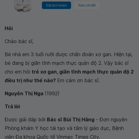
Đặt lịch khám
Xem chi tiết
Hỏi
Chào bác sĩ,
Bé nhà em 3 tuổi rưỡi được chẩn đoán xơ gan. Hiện tại,
bé đang bị giãn tĩnh mạch thực quản độ 2. Vậy bác sĩ
cho em hỏi
trẻ xơ gan, giãn tĩnh mạch thực quản độ 2
điều trị như thế nào?
Em cảm ơn bác sĩ.
Nguyễn Thị Nga
(1992)
Trả lời
Được giải đáp bởi
Bác sĩ Bùi Thị Hằng
- Đơn nguyên
Phòng khám Y học tái tạo và tâm lý giáo dục, Bệnh
viện Đa khoa Quốc tế Vinmec Times City.