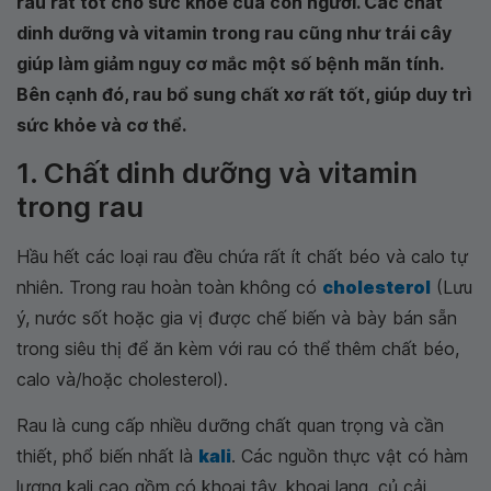
rau rất tốt cho sức khỏe của con người. Các chất
dinh dưỡng và vitamin trong rau cũng như trái cây
giúp làm giảm nguy cơ mắc một số bệnh mãn tính.
Bên cạnh đó, rau bổ sung chất xơ rất tốt, giúp duy trì
sức khỏe và cơ thể.
1. Chất dinh dưỡng và vitamin
trong rau
Hầu hết các loại rau đều chứa rất ít chất béo và calo tự
nhiên. Trong rau hoàn toàn không có
cholesterol
(Lưu
ý, nước sốt hoặc gia vị được chế biến và bày bán sẵn
trong siêu thị để ăn kèm với rau có thể thêm chất béo,
calo và/hoặc cholesterol).
Rau là cung cấp nhiều dưỡng chất quan trọng và cần
thiết, phổ biến nhất là
kali
. Các nguồn thực vật có hàm
lượng kali cao gồm có khoai tây, khoai lang, củ cải