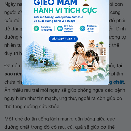
Ngày nay, cuộc sống càng trở nên bận rộn đòi hỏi con
người cần phải bổ sung thực phẩm bổ dưỡng và cung
cấp đủ năng lượng. Tuy nhiên những thực phẩm đó phải
dễ dàng được tiêu thụ ngay cả khi đang di chuyển. Dinh
dưỡng và
vitamin trong rau
trái là nguồn năng lượng tự
nhiên tuyệt vời, cung cấp nhiều năng lượng để cơ thể
duy trì hoạt động.
Đã có nhiều bằng chứng và lời khuyên cho câu hỏi,
tại
sao nên ăn nhiều rau
, khi rau và trái cây là thực phẩm
chứa nhiều chất dinh dưỡng,
vitamin và khoáng chất
.
Ăn nhiều rau trái mỗi ngày sẽ giúp phòng ngừa các bệnh
nguy hiểm như tim mạch, ung thư, ngoài ra còn giúp cơ
thể tăng cường sức khỏe.
Một chế độ ăn uống lành mạnh, cân bằng giữa các
dưỡng chất trong đó có rau, củ, quả sẽ giúp cơ thể