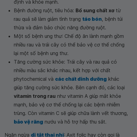
định và khỏe mạnh.
Bệnh đường ruột, tiêu hóa:
Bổ sung chất xơ
từ
rau quả sẽ làm giảm tình trạng
táo bón
, bệnh túi
thừa và đảm bảo chức năng đường ruột.
Một số bệnh ung thư: Chế độ ăn lành mạnh gồm
nhiều rau và trái cây có thể bảo vệ cơ thể chống
lại một số bệnh ung thư.
Tăng cường sức khỏe: Trái cây và rau quả có
nhiều màu sắc khác nhau, kết hợp với chất
phytochemical và
các chất dinh dưỡng
khác
giúp tăng cường sức khỏe. Bên cạnh đó, các loại
vitamin trong rau
như vitamin A giúp mắt khỏe
mạnh, bảo vệ cơ thể chống lại các bệnh nhiễm
trùng. Còn vitamin C sẽ giúp chữa lành vết thương,
bảo vệ răng
nướu và hỗ trợ hấp thu sắt.
Ngăn ngừa
dị tật thai nhi
: Axit folic hay còn gọi là