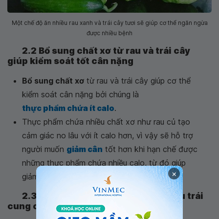
Một chế độ ăn nhiều rau xanh và trái cây tươi sẽ giúp cơ thể ngăn ngừa
được nhiều bệnh
2.2 Bổ sung chất xơ từ rau và trái cây
giúp kiểm soát tốt cân nặng
Bổ sung chất xơ
từ rau và trái cây giúp cơ thể
kiểm soát cân nặng bởi chúng là
thực phẩm chứa ít calo
.
Thực phẩm chứa nhiều chất xơ như rau củ tạo
cảm giác no lâu với ít calo hơn, vì vậy sẽ hỗ trợ
người muốn
giảm cân
tốt hơn khi hạn chế được
những thực phẩm chứa nhiều calo, từ đó giúp
×
giảm lượng calo được tiêu thụ.
2.3 Dinh dưỡng và vitamin trong rau trái
cung cấp năng lượng cho cơ thể