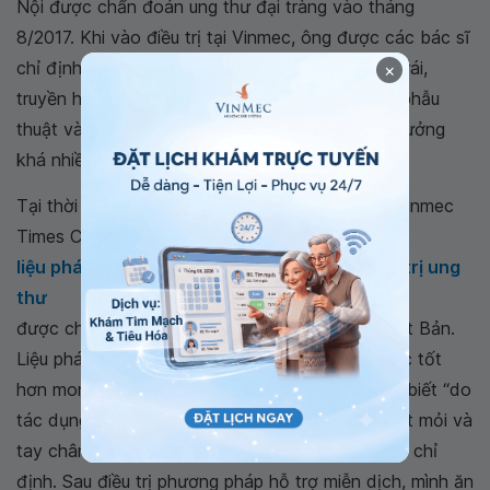
Nội được chẩn đoán ung thư đại tràng vào tháng
8/2017. Khi vào điều trị tại Vinmec, ông được các bác sĩ
chỉ định phương pháp phẫu thuật cắt đại tràng trái,
×
truyền hóa chất bổ trợ sau mổ. Sau khi trải qua phẫu
thuật và
hóa trị
, sức khỏe ông Thuyên bị ảnh hưởng
khá nhiều như mệt mỏi, chán ăn...
Tại thời điểm này, Bệnh viện Đa khoa Quốc tế Vinmec
Times City, Hà Nội đã bắt đầu áp dụng
liệu pháp miễn dịch tự thân trong hỗ trợ điều trị ung
thư
được chuyển giao công nghệ độc quyền tại Nhật Bản.
Liệu pháp này đã đem lại những kết quả hồi phục tốt
hơn mong đợi với ông Thuyên, ông Thuyên cho biết “do
tác dụng phụ của truyền hóa chất nên người mệt mỏi và
tay chân tê nhiều, dù có tập luyện, ăn uống theo chỉ
định. Sau điều trị phương pháp hỗ trợ miễn dịch, mình ăn