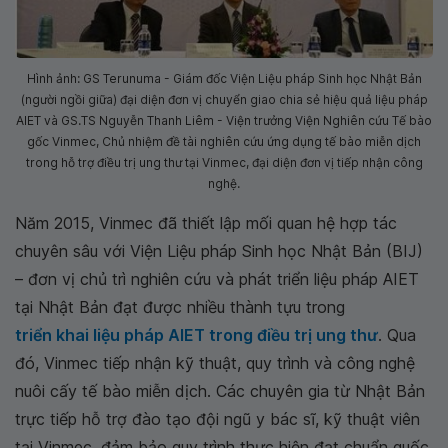
Hình ảnh: GS Terunuma - Giám đốc Viện Liệu pháp Sinh học Nhật Bản
(người ngồi giữa) đại diện đơn vị chuyển giao chia sẻ hiệu quả liệu pháp
AIET và GS.TS Nguyễn Thanh Liêm - Viện trưởng Viện Nghiên cứu Tế bào
gốc Vinmec, Chủ nhiệm đề tài nghiên cứu ứng dụng tế bào miễn dịch
trong hỗ trợ điều trị ung thư tại Vinmec, đại diện đơn vị tiếp nhận công
nghệ.
Năm 2015, Vinmec đã thiết lập mối quan hệ hợp tác
chuyên sâu với Viện Liệu pháp Sinh học Nhật Bản (BIJ)
– đơn vị chủ trì nghiên cứu và phát triển liệu pháp AIET
tại Nhật Bản đạt được nhiều thành tựu trong
triển khai liệu pháp AIET trong điều trị ung thư
. Qua
đó, Vinmec tiếp nhận kỹ thuật, quy trình và công nghệ
nuôi cấy tế bào miễn dịch. Các chuyên gia từ Nhật Bản
trực tiếp hỗ trợ đào tạo đội ngũ y bác sĩ, kỹ thuật viên
tại Vinmec, đảm bảo quy trình thực hiện đạt chuẩn quốc