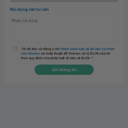
Nội dung cần tư vấn
Tôi đã đọc và đồng ý với
Chính sách bảo vệ dữ liệu cá nhân
của Vinmec
và chấp thuận để Vinmec xử lý DLCN của tôi
theo quy định của pháp luật về bảo vệ DLCN.
*
Gửi thông tin