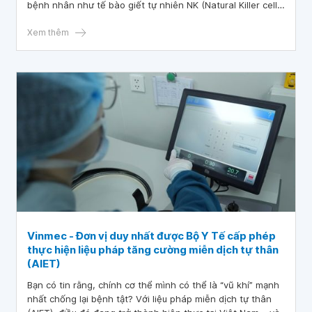
bệnh nhân như tế bào giết tự nhiên NK (Natural Killer cell)
hoặc tế bào T gây độc (CTLs – cytotoxic T lymphocytes)
để nhận diện và tiêu diệt tế bào ung thư.
Xem thêm
Vinmec - Đơn vị duy nhất được Bộ Y Tế cấp phép
thực hiện liệu pháp tăng cường miễn dịch tự thân
(AIET)
Bạn có tin rằng, chính cơ thể mình có thể là “vũ khí” mạnh
nhất chống lại bệnh tật? Với liệu pháp miễn dịch tự thân