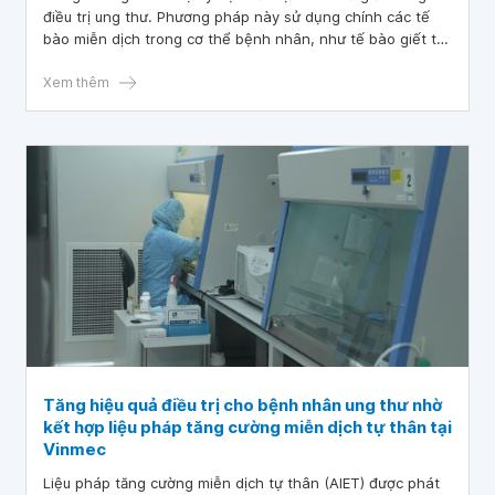
điều trị ung thư. Phương pháp này sử dụng chính các tế
bào miễn dịch trong cơ thể bệnh nhân, như tế bào giết tự
nhiên NK (Natural Killer) và tế bào T gây độc để kích hoạt,
nhân lên và tăng cường sức mạnh nhằm nhận diện và tiêu
Xem thêm
diệt tế bào ung thư.
Tăng hiệu quả điều trị cho bệnh nhân ung thư nhờ
kết hợp liệu pháp tăng cường miễn dịch tự thân tại
Vinmec
Liệu pháp tăng cường miễn dịch tự thân (AIET) được phát