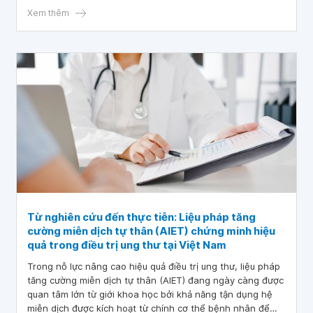
bào ác tính mới, chúng sẽ loại bỏ các tế bào ác tính trước
Xem thêm
khi tạo thành các khối u nhỏ.
Từ nghiên cứu đến thực tiễn: Liệu pháp tăng
cường miễn dịch tự thân (AIET) chứng minh hiệu
quả trong điều trị ung thư tại Việt Nam
Trong nỗ lực nâng cao hiệu quả điều trị ung thư, liệu pháp
tăng cường miễn dịch tự thân (AIET) đang ngày càng được
quan tâm lớn từ giới khoa học bởi khả năng tận dụng hệ
miễn dịch được kích hoạt từ chính cơ thể bệnh nhân để