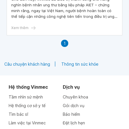
nghìn bệnh nhân ung thư bằng liệu pháp AIET – chứng
minh rằng, ngay tại Việt Nam, người bệnh hoàn toàn có
thể tiếp cận những công nghệ tiên tiến trong điều trị ung
thư, với quy trình, chất lượng và hiệu quả không thua kém
các quốc gia phát triển.
Xem thêm
1
Câu chuyện khách hàng
Thông tin sức khỏe
Hệ thống Vinmec
Dịch vụ
Tầm nhìn sứ mệnh
Chuyên khoa
Hệ thống cơ sở y tế
Gói dịch vụ
Tìm bác sĩ
Bảo hiểm
Làm việc tại Vinmec
Đặt lịch hẹn