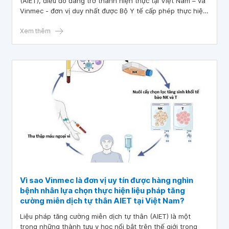
(AIET), điều đó đang trở thành hiện thực tại Việt Nam – và
Vinmec - đơn vị duy nhất được Bộ Y tế cấp phép thực hiện
liệu pháp AIET này, đánh dấu một bước ngoặt lớn trong
ứng dụng công nghệ tế bào vào điều trị và phục hồi sức
Xem thêm
khỏe.
Vì sao Vinmec là đơn vị uy tín được hàng nghìn
bệnh nhân lựa chọn thực hiện liệu pháp tăng
cường miễn dịch tự thân AIET tại Việt Nam?
Liệu pháp tăng cường miễn dịch tự thân (AIET) là một
trong những thành tựu y học nổi bật trên thế giới trong