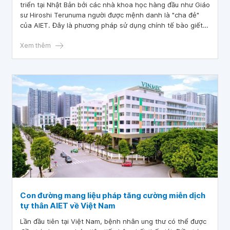
triển tại Nhật Bản bởi các nhà khoa học hàng đầu như Giáo
sư Hiroshi Terunuma người được mệnh danh là "cha đẻ"
của AIET. Đây là phương pháp sử dụng chính tế bào giết
tự nhiên NK, tế bào T độc CTL được tách chiết từ máu
ngoại vi của người bệnh, sau đó nuôi cấy tăng sinh, kích
Xem thêm
hoạt và huấn luyện chúng với số lượng lớn trong các
phòng thí nghiệm sau đó truyền lại cho người bệnh, nhằm
tăng cường khả năng tiêu diệt tế bào ung thư.
Con đường mang liệu pháp tăng cường miễn dịch
tự thân AIET về Việt Nam
Lần đầu tiên tại Việt Nam, bệnh nhân ung thư có thể được