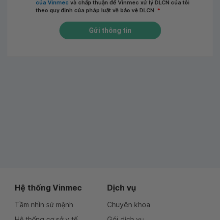
của Vinmec
và chấp thuận để Vinmec xử lý DLCN của tôi
theo quy định của pháp luật về bảo vệ DLCN.
*
Gửi thông tin
Hệ thống Vinmec
Dịch vụ
Tầm nhìn sứ mệnh
Chuyên khoa
Hệ thống cơ sở y tế
Gói dịch vụ