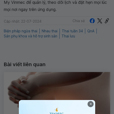
My Vinmec để quản lý, theo dõi lịch và đặt hẹn mọi lúc
mọi nơi ngay trên ứng dụng.
Chia sẻ
Cập nhật: 22-07-2024
Biện pháp ngừa thai
Nhau thai
Thai tuần 34
QnA
Sản phụ khoa và hỗ trợ sinh sản
Thai lưu
Bài viết liên quan
×