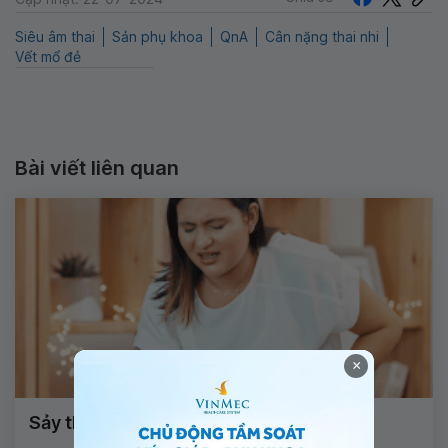
Siêu âm thai
Sản phụ khoa
QnA
Cân nặng thai nhi
Vết mổ đẻ
Bài viết liên quan
×
Sảy thai tự nhiên ra máu trong bao lâu?