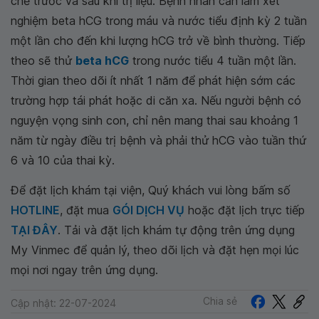
chẽ trước và sau khi trị liệu. Bệnh nhân cần làm xét
nghiệm beta hCG trong máu và nước tiểu định kỳ 2 tuần
một lần cho đến khi lượng hCG trở về bình thường. Tiếp
theo sẽ thử
beta hCG
trong nước tiểu 4 tuần một lần.
Thời gian theo dõi ít nhất 1 năm để phát hiện sớm các
trường hợp tái phát hoặc di căn xa. Nếu người bệnh có
nguyện vọng sinh con, chỉ nên mang thai sau khoảng 1
năm từ ngày điều trị bệnh và phải thử hCG vào tuần thứ
6 và 10 của thai kỳ.
Để đặt lịch khám tại viện, Quý khách vui lòng bấm số
HOTLINE
, đặt mua
GÓI DỊCH VỤ
hoặc đặt lịch trực tiếp
TẠI ĐÂY
. Tải và đặt lịch khám tự động trên ứng dụng
My Vinmec để quản lý, theo dõi lịch và đặt hẹn mọi lúc
mọi nơi ngay trên ứng dụng.
Chia sẻ
Cập nhật: 22-07-2024