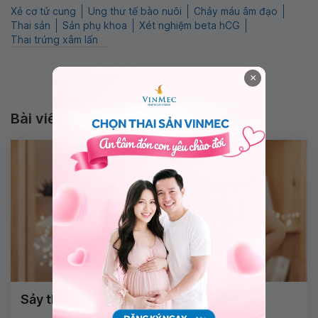
Xẻ cơ tử cung
Ung thư tế bào nuôi
Chảy máu âm đạo
Thai sản
Sản phụ khoa
Xét nghiệm beta hCG
Thai trứng xâm lấn
×
Bài viết liên quan
Sảy thai tự nhiên ra máu trong bao lâu?