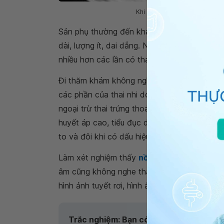
Khi siêu âm thấy lốm đốm được 
Sản phụ thường đến khám là do xuất huyết
dài, lượng ít, dai dẳng. Ngoài ra, sản phụ c
nhiều hơn các lần có thai trước và kéo dài 
Đi thăm khám không nghe thấy tim thai. Mật
các phần của thai nhi do bị chèn ép. Tử cung
ngoại trừ thai trứng thoái hoá thì tử cung lại
huyết áp cao, tiểu đục do mất protein qua ni
to và đôi khi có dấu hiệu vàng da, nước tiểu 
Làm xét nghiệm thấy
nồng độ ßhCG
tăng rất
âm cũng không nghe thấy tim thai, không th
hình ảnh tuyết rơi, hình ảnh chùm nho.
Trắc nghiệm: Bạn có hiểu đúng về dấu 