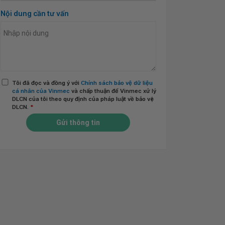
Nội dung cần tư vấn
Tôi đã đọc và đồng ý với
Chính sách bảo vệ dữ liệu
cá nhân của Vinmec
và chấp thuận để Vinmec xử lý
DLCN của tôi theo quy định của pháp luật về bảo vệ
DLCN.
*
Gửi thông tin