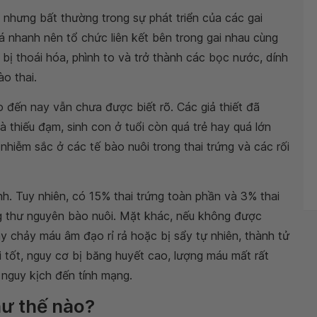
h nhưng bất thường trong sự phát triển của các gai
uá nhanh nên tổ chức liên kết bên trong gai nhau cùng
 bị thoái hóa, phình to và trở thành các bọc nước, dính
o thai.
 đến nay vẫn chưa được biết rõ. Các giả thiết đã
à thiếu đạm, sinh con ở tuổi còn quá trẻ hay quá lớn
 nhiễm sắc ở các tế bào nuôi trong thai trứng và các rối
ính. Tuy nhiên, có 15% thai trứng toàn phần và 3% thai
ng thư nguyên bào nuôi. Mặt khác, nếu không được
ây chảy máu âm đạo rỉ rả hoặc bị sẩy tự nhiên, thành tử
i tốt, nguy cơ bị băng huyết cao, lượng máu mất rất
 nguy kịch đến tính mạng.
hư thế nào?