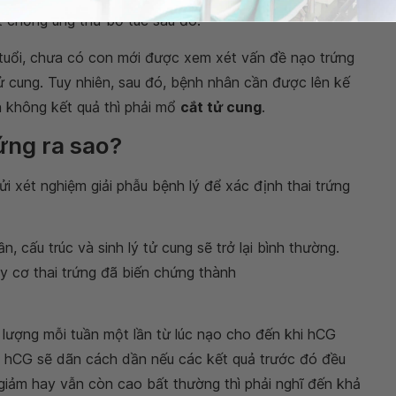
ất chống ung thư bổ túc sau đó.
 tuổi, chưa có con mới được xem xét vấn đề nạo trứng
 tử cung. Tuy nhiên, sau đó, bệnh nhân cần được lên kế
ồn không kết quả thì phải mổ
cắt tử cung
.
rứng ra sao?
i xét nghiệm giải phẫu bệnh lý để xác định thai trứng
, cấu trúc và sinh lý tử cung sẽ trở lại bình thường.
y cơ thai trứng đã biến chứng thành
lượng mỗi tuần một lần từ lúc nạo cho đến khi hCG
ng hCG sẽ dãn cách dần nếu các kết quả trước đó đều
giảm hay vẫn còn cao bất thường thì phải nghĩ đến khả