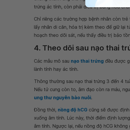
trứng ác tính, còn phải điều trị bằng hoá ch
Chỉ riêng các trường hợp bệnh nhân còn trẻ
lấy nhân di căn, hóa trị kèm theo để giữ lại
hoạch theo dõi sát, nếu thấy điều trị bảo t
4. Theo dõi sau nạo thai t
Các mẫu mô sau
nạo thai trứng
đều được gử
lành tính hay ác tính.
Thông thường sau nạo thai trứng 3 đến 4 tuần
Nếu tử cung còn to, âm đạo còn ra máu, ngu
ung thư nguyên bào nuôi
.
Đồng thời,
nồng độ hCG
cũng sẽ được định 
xuống âm tính. Lúc này, thời điểm định lượ
âm tính. Ngược lại, nếu nồng độ hCG không 