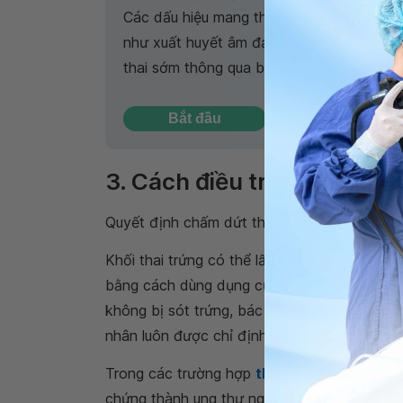
Các dấu hiệu mang thai sớm không phải ch
như xuất huyết âm đạo, ngực căng tức,…
thai sớm thông qua bài trắc nghiệm này n
Bắt đầu
3. Cách điều trị thai trứng
Quyết định chấm dứt thai kỳ cần phải được 
Khối thai trứng có thể lấy ra khỏi lòng tử cu
bằng cách dùng dụng cụ nong cổ tử cung kế
không bị sót trứng, bác sĩ sẽ dùng đến kìm hì
nhân luôn được chỉ định kháng sinh để đề p
Trong các trường hợp
thai trứng xâm lấn
th
chứng thành ung thư nguyên bào nuôi cao, cầ