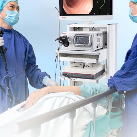
ỉ mỗi trễ kinh mà còn có rất nhiều dấu hiệu khác
 Điểm xem bạn biết được bao nhiêu dấu hiệu mang
hé!
 như thế nào?
đặt ra ngay sau khi chẩn đoán xác định là
thai trứng
.
ng với các biện pháp can thiệp tối thiểu trên tử cung
t hợp với máy hút để hút trứng. Sau đó, để đảm bảo
nh tim, thìa to và thìa cùn nạo lại. Sau thủ thuật, bệnh
hòng nhiễm khuẩn.
ành tử cung, ăn lan phức tạp hay có nguy cơ biến
n phải chỉ định cắt tử cung dự phòng. Đối với thai