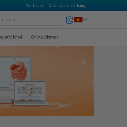
Tìm bác sĩ
Chăm sóc khách hàng
ng sức khoẻ
Online.Vinmec