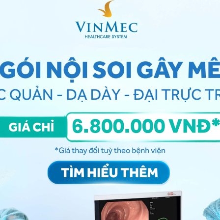
ví như hình ảnh tuyết rơi, hình ảnh chùm nho
 âm đạo. Máu màu đen hoặc đỏ, chảy bất thường kéo
ũng có thể bị ốm nghén nặng nề hơn bình thường, bị nôn
ngay cả khi qua đến tam cá nguyệt giữa.
 độ tử cung mềm, không sờ thấy hay rất khó sờ thấy
 to hơn tuổi thai do tế bào nuôi tăng sinh quá mức,
 nhỏ hơn tuổi thai. Ngoài ra, sản phụ có thể bị phù,
ệu. Nhịp tim nhanh, da bàn tay ấm, run tay, tuyến giáp
vàng...
 cao, cao hơn tuổi thai và tăng nhanh liên tục. Khi siêu
ấy hình ảnh phôi thai mà chỉ thấy lốm đốm được ví như
hiệu mang thai sớm?