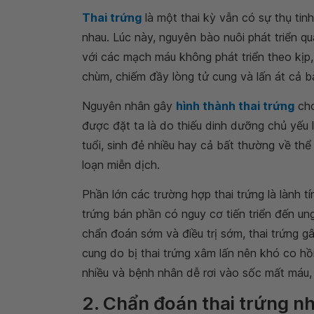
Thai trứng
là một thai kỳ vẫn có sự thụ tin
nhau. Lúc này, nguyên bào nuôi phát triển q
với các mạch máu không phát triển theo kịp,
chùm, chiếm đầy lòng tử cung và lấn át cả bà
Nguyên nhân gây
hình thành thai trứng
cho
được đặt ta là do thiếu dinh dưỡng chủ yếu l
tuổi, sinh đẻ nhiều hay cả bất thường về thể
loạn miễn dịch.
Phần lớn các trường hợp thai trứng là lành t
trứng bán phần có nguy cơ tiến triển đến u
chẩn đoán sớm và điều trị sớm, thai trứng g
cung do bị thai trứng xâm lấn nên khó co hồ
nhiều và bệnh nhân dễ rơi vào sốc mất máu,
2. Chẩn đoán thai trứng n