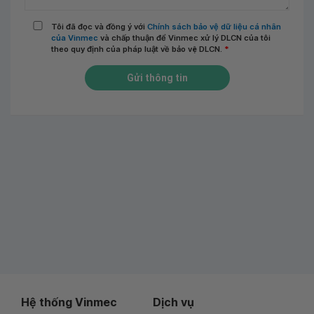
Tôi đã đọc và đồng ý với
Chính sách bảo vệ dữ liệu cá nhân
của Vinmec
và chấp thuận để Vinmec xử lý DLCN của tôi
theo quy định của pháp luật về bảo vệ DLCN.
*
Gửi thông tin
Hệ thống Vinmec
Dịch vụ