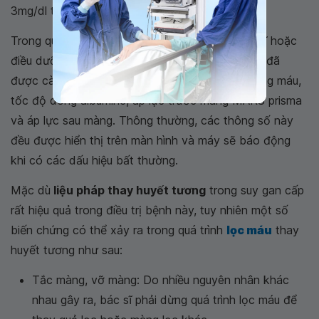
3mg/dl trong 48h thì phải làm lại MARS.
Trong quá trình lọc máu thay huyết tương, bác sĩ hoặc
điều dưỡng phải theo dõi các thông số kỹ thuật đã
được cài đặt và thông số thực tế về tốc độ dòng máu,
tốc độ dòng albumine, áp lực trước màng MARS prisma
và áp lực sau màng. Thông thường, các thông số này
đều được hiển thị trên màn hình và máy sẽ báo động
khi có các dấu hiệu bất thường.
Mặc dù
liệu pháp thay huyết tương
trong suy gan cấp
rất hiệu quả trong điều trị bệnh này, tuy nhiên một số
biến chứng có thể xảy ra trong quá trình
lọc máu
thay
huyết tương như sau:
Tắc màng, vỡ màng: Do nhiều nguyên nhân khác
nhau gây ra, bác sĩ phải dừng quá trình lọc máu để