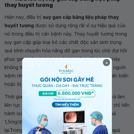
thay huyết tương
Hiện nay, điều trị
suy gan cấp bằng liệu pháp thay
huyết tương
được sử dụng rộng rãi vì sự hiệu quả của
nó trong điều trị căn bệnh này. Thay huyết tương trong
suy gan cấp giúp loại bỏ các chất độc sản sinh trong
quá trình chuyển hóa nâng đỡ gan trong lúc chờ đợi hồi
phục gan. Liệu pháp lọc máu thay
huyết tương
này
×
không thể thực hiện nếu huyết áp trung bình của người
bệnh nhỏ hơn 55mmHg, người bệnh bị rối loạn tiến triển
hoặc bị rối loạn đông máu nặng DIC.
Thời gian
lọc máu
thay huyết tương từ 8h-24h và làm
liên tục trong vòng 3 ngày. Từ ngày thứ 4 trở đi, chỉ tiến
hành lọc MARS khi mức Bilirubin gia tăng vượt quá
1,5mg/dl/24h hoặc vượt quá ngưỡng 15mg/dl trở
lại.Trong trường hợp mức Bilirubin gia tăng trở lại quá