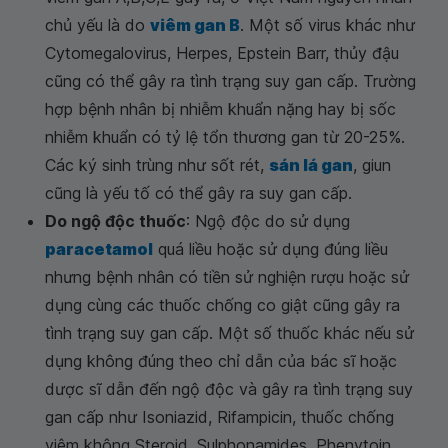
chủ yếu là do
viêm gan B
. Một số virus khác như
Cytomegalovirus, Herpes, Epstein Barr, thủy đậu
cũng có thể gây ra tình trạng suy gan cấp. Trường
hợp bệnh nhân bị nhiễm khuẩn nặng hay bị sốc
nhiễm khuẩn có tỷ lệ tổn thương gan từ 20-25%.
Các ký sinh trùng như sốt rét,
sán lá gan
, giun
cũng là yếu tố có thể gây ra suy gan cấp.
Do ngộ độc thuốc
: Ngộ độc do sử dụng
paracetamol
quá liều hoặc sử dụng đúng liều
nhưng bệnh nhân có tiền sử nghiện rượu hoặc sử
dụng cùng các thuốc chống co giật cũng gây ra
tình trạng suy gan cấp. Một số thuốc khác nếu sử
dụng không đúng theo chỉ dẫn của bác sĩ hoặc
dược sĩ dẫn đến ngộ độc và gây ra tình trạng suy
gan cấp như Isoniazid, Rifampicin, thuốc chống
viêm không Steroid, Sulphonamides, Phenytoin,