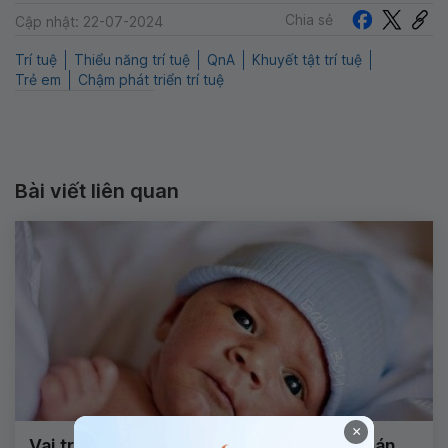
Chia sẻ
Cập nhật: 22-07-2024
Trí tuệ
Thiểu năng trí tuệ
QnA
Khuyết tật trí tuệ
Trẻ em
Chậm phát triển trí tuệ
Bài viết liên quan
×
Vai trò của chụp cộng hưởng từ chẩn đoán