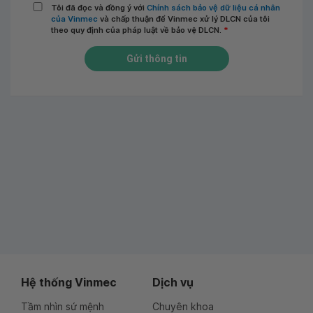
Tôi đã đọc và đồng ý với
Chính sách bảo vệ dữ liệu cá nhân
của Vinmec
và chấp thuận để Vinmec xử lý DLCN của tôi
theo quy định của pháp luật về bảo vệ DLCN.
*
Gửi thông tin
Hệ thống Vinmec
Dịch vụ
Tầm nhìn sứ mệnh
Chuyên khoa