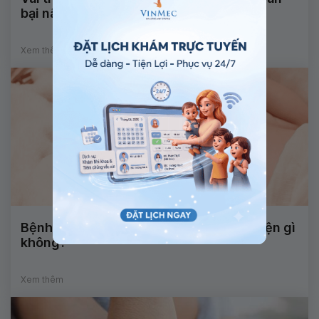
bại não
Xem thêm
Bệnh suy giáp trạng bẩm sinh có biểu hiện gì
không?
Xem thêm