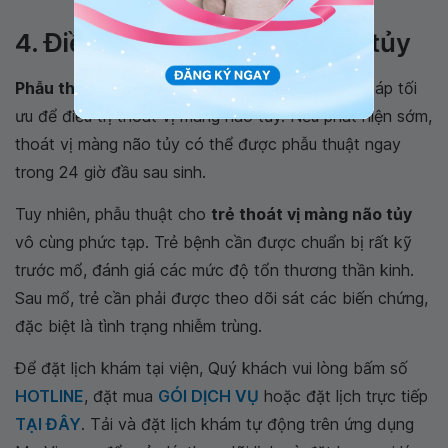
màng não tủy
4. Điều trị thoát vị màng não tủy
Phẫu thuật thoát vị tủy màng tủy
là phương pháp tối
ưu để điều trị thoát vị màng não tủy. Nếu phát hiện sớm,
thoát vị màng não tủy có thể được phẫu thuật ngay
trong 24 giờ đầu sau sinh.
Tuy nhiên, phẫu thuật cho
trẻ thoát vị màng não tủy
vô cùng phức tạp. Trẻ bệnh cần được chuẩn bị rất kỹ
trước mổ, đánh giá các mức độ tổn thương thần kinh.
Sau mổ, trẻ cần phải được theo dõi sát các biến chứng,
đặc biệt là tình trạng nhiễm trùng.
Để đặt lịch khám tại viện, Quý khách vui lòng bấm số
HOTLINE
, đặt mua
GÓI DỊCH VỤ
hoặc đặt lịch trực tiếp
TẠI ĐÂY
. Tải và đặt lịch khám tự động trên ứng dụng