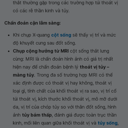
thắt thường gặp trong các trường hợp túi thoát vị
có các rễ thần kinh và tủy.
Chẩn đoán cận lâm sàng:
Khi chụp X-quang
cột sống
sẽ thấy vị trí và mức
độ khuyết cung sau đốt sống.
Chụp cộng hưởng từ MRI
cột sống thắt lưng
cùng: MRI là chẩn đoán hình ảnh có giá trị nhất
hiện nay để chẩn đoán bệnh lý
thoát vị tủy –
màng tủy
. Trong đa số trường hợp MRI có thể
xác định được có thoát vị hay không, thoát vị
loại gì, tính chất của khối thoát vị ra sao, vị trí cổ
túi thoát vị, kích thước khối thoát vị, mô mỡ dưới
da, vị trí của chóp tủy so với thân đốt sống, hình
ảnh
tủy bám thấp
, đánh giá được toàn trục thần
kinh, mối liên quan giữa khối thoát vị và
tủy sống
,