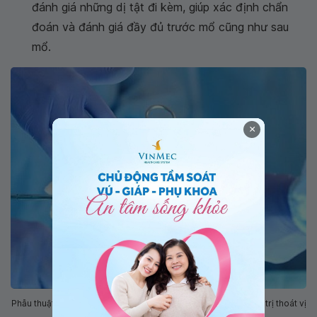
đánh giá những dị tật đi kèm, giúp xác định chẩn
đoán và đánh giá đầy đủ trước mổ cũng như sau
mổ.
×
Phẫu thuật thoát vị tủy màng tủy là phương pháp tối ưu để điều trị thoát vị