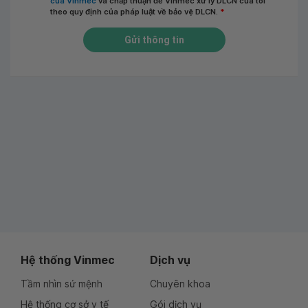
của Vinmec
và chấp thuận để Vinmec xử lý DLCN của tôi
theo quy định của pháp luật về bảo vệ DLCN.
*
Gửi thông tin
Hệ thống Vinmec
Dịch vụ
Tầm nhìn sứ mệnh
Chuyên khoa
Hệ thống cơ sở y tế
Gói dịch vụ