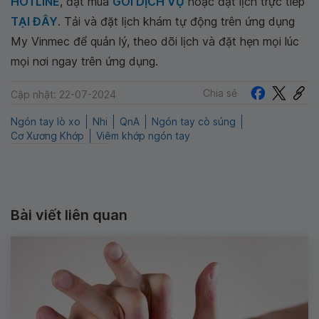
HOTLINE
, đặt mua
GÓI DỊCH VỤ
hoặc đặt lịch trực tiếp
TẠI ĐÂY
. Tải và đặt lịch khám tự động trên ứng dụng
My Vinmec để quản lý, theo dõi lịch và đặt hẹn mọi lúc
mọi nơi ngay trên ứng dụng.
Chia sẻ
Cập nhật: 22-07-2024
Ngón tay lò xo
Nhi
QnA
Ngón tay cò súng
Cơ Xương Khớp
Viêm khớp ngón tay
Bài viết liên quan