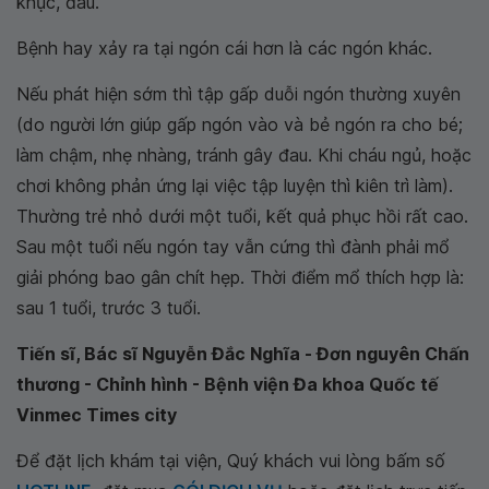
khục, đau.
Bệnh hay xảy ra tại ngón cái hơn là các ngón khác.
Nếu phát hiện sớm thì tập gấp duỗi ngón thường xuyên
(do người lớn giúp gấp ngón vào và bẻ ngón ra cho bé;
làm chậm, nhẹ nhàng, tránh gây đau. Khi cháu ngủ, hoặc
chơi không phản ứng lại việc tập luyện thì kiên trì làm).
Thường trẻ nhỏ dưới một tuổi, kết quả phục hồi rất cao.
Sau một tuổi nếu ngón tay vẫn cứng thì đành phải mổ
giải phóng bao gân chít hẹp. Thời điểm mổ thích hợp là:
sau 1 tuổi, trước 3 tuổi.
Tiến sĩ, Bác sĩ Nguyễn Đắc Nghĩa - Đơn nguyên Chấn
thương - Chỉnh hình - Bệnh viện Đa khoa Quốc tế
Vinmec Times city
Để đặt lịch khám tại viện, Quý khách vui lòng bấm số