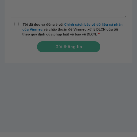
Tôi đã đọc và đồng ý với
Chính sách bảo vệ dữ liệu cá nhân
của Vinmec
và chấp thuận để Vinmec xử lý DLCN của tôi
theo quy định của pháp luật về bảo vệ DLCN.
*
Gửi thông tin