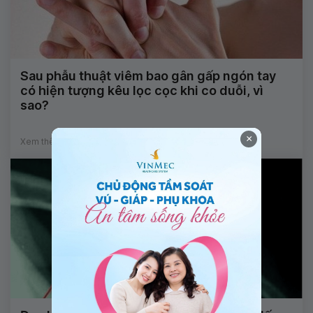
Sau phẫu thuật viêm bao gân gấp ngón tay
có hiện tượng kêu lọc cọc khi co duỗi, vì
sao?
×
Xem thêm