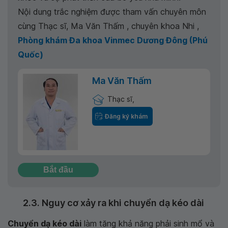
Nội dung trắc nghiệm được tham vấn chuyên môn
cùng Thạc sĩ, Ma Văn Thấm , chuyên khoa Nhi ,
Phòng khám Đa khoa Vinmec Dương Đông (Phú
Quốc)
Ma Văn Thấm
Thạc sĩ,
Đăng ký khám
Bắt đầu
2.3. Nguy cơ xảy ra khi chuyển dạ kéo dài
Chuyển dạ kéo dài
làm tăng khả năng phải sinh mổ và