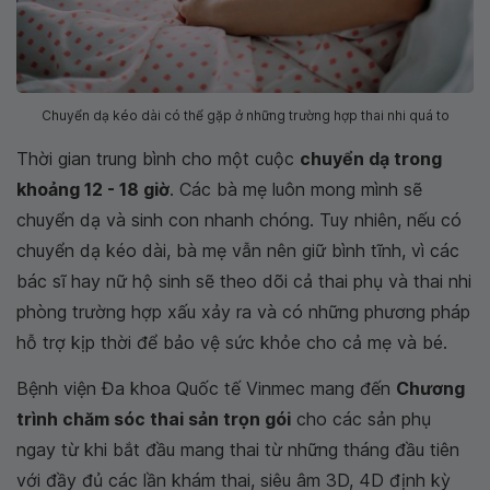
Chuyển dạ kéo dài có thể gặp ở những trường hợp thai nhi quá to
Thời gian trung bình cho một cuộc
chuyển dạ trong
khoảng 12 - 18 giờ
. Các bà mẹ luôn mong mình sẽ
chuyển dạ và sinh con nhanh chóng. Tuy nhiên, nếu có
chuyển dạ kéo dài, bà mẹ vẫn nên giữ bình tĩnh, vì các
bác sĩ hay nữ hộ sinh sẽ theo dõi cả thai phụ và thai nhi
phòng trường hợp xấu xảy ra và có những phương pháp
hỗ trợ kịp thời để bảo vệ sức khỏe cho cả mẹ và bé.
Bệnh viện Đa khoa Quốc tế Vinmec mang đến
Chương
trình chăm sóc thai sản trọn gói
cho các sản phụ
ngay từ khi bắt đầu mang thai từ những tháng đầu tiên
với đầy đủ các lần khám thai, siêu âm 3D, 4D định kỳ