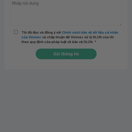
Tôi đã đọc và đồng ý với
Chính sách bảo vệ dữ liệu cá nhân
của Vinmec
và chấp thuận để Vinmec xử lý DLCN của tôi
theo quy định của pháp luật về bảo vệ DLCN.
*
Gửi thông tin