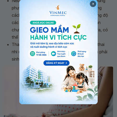
Nếu các cơn co tử cung yếu, bác sĩ có thể dùng
×
phương pháp “đẻ chỉ huy” để giúp đỡ mẹ bằng
cách tiêm oxytocin giúp tăng tốc độ và cường độ
các cơn co thắt. Sau đó nếu các cơn đau vẫn
chưa đủ mạnh và chuyển dạ vẫn chưa diễn ra, có
thể thai phụ cần được sinh mổ.
Thai phụ sẽ được sinh mổ trong trường hợp thai
nhi quá to so với mẹ, hoặc bé gặp nguy hiểm phải
sinh khẩn cấp..