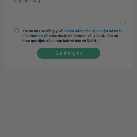
Tôi đã đọc và đồng ý với
Chính sách bảo vệ dữ liệu cá nhân
của Vinmec
và chấp thuận để Vinmec xử lý DLCN của tôi
theo quy định của pháp luật về bảo vệ DLCN.
*
Gửi thông tin