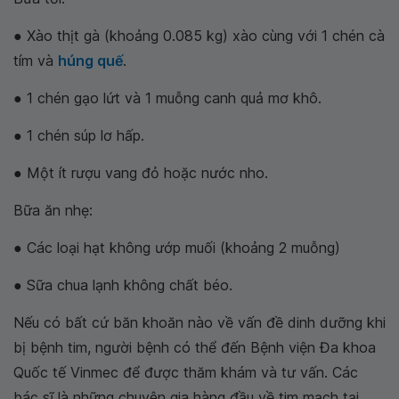
● Xào thịt gà (khoảng 0.085 kg) xào cùng với 1 chén cà
tím và
húng quế
.
● 1 chén gạo lứt và 1 muỗng canh quả mơ khô.
● 1 chén súp lơ hấp.
● Một ít rượu vang đỏ hoặc nước nho.
Bữa ăn nhẹ:
● Các loại hạt không ướp muối (khoảng 2 muỗng)
● Sữa chua lạnh không chất béo.
Nếu có bất cứ băn khoăn nào về vấn đề dinh dưỡng khi
bị bệnh tim, người bệnh có thể đến Bệnh viện Đa khoa
Quốc tế Vinmec để được thăm khám và tư vấn. Các
bác sĩ là những chuyên gia hàng đầu về tim mạch tại