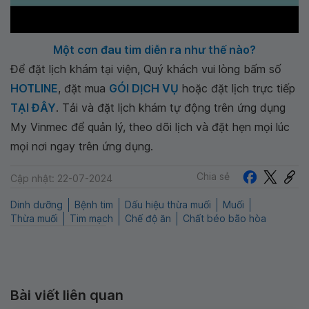
Một cơn đau tim diễn ra như thế nào?
Để đặt lịch khám tại viện, Quý khách vui lòng bấm số
HOTLINE
, đặt mua
GÓI DỊCH VỤ
hoặc đặt lịch trực tiếp
TẠI ĐÂY
. Tải và đặt lịch khám tự động trên ứng dụng
My Vinmec để quản lý, theo dõi lịch và đặt hẹn mọi lúc
mọi nơi ngay trên ứng dụng.
Chia sẻ
Cập nhật: 22-07-2024
Dinh dưỡng
Bệnh tim
Dấu hiệu thừa muối
Muối
Thừa muối
Tim mạch
Chế độ ăn
Chất béo bão hòa
Bài viết liên quan