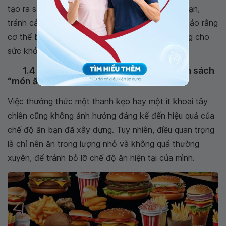
tạo ra sự đa dạng và hấp dẫn cho khẩu vị của bạn,
tránh cảm giác nhàm chán. Điều này cũng đảm bảo rằng
cơ thể bạn nhận đủ lượng dưỡng chất quan trọng cho
sức khỏe tim mạch.
1.4 Bổ sung các thực phẩm ngoài danh sách
“món ăn trị bệnh tim"
Việc thưởng thức một thanh kẹo hay một ít khoai tây
chiên cũng không ảnh hưởng đáng kể đến hiệu quả của
chế độ ăn bạn đã xây dựng. Tuy nhiên, điều quan trọng
là chỉ nên ăn trong lượng nhỏ và không quá thường
xuyên, để tránh bỏ lỡ chế độ ăn hiện tại của mình.