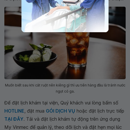
Muốn biết sau khi cắt ruột nên kiêng gì thì ưu tiên hàng đầu là tránh nước
ngọt có ga.
Để đặt lịch khám tại viện, Quý khách vui lòng bấm số
HOTLINE
, đặt mua
GÓI DỊCH VỤ
hoặc đặt lịch trực tiếp
TẠI ĐÂY
. Tải và đặt lịch khám tự động trên ứng dụng
My Vinmec để quản lý, theo dõi lịch và đặt hẹn mọi lúc