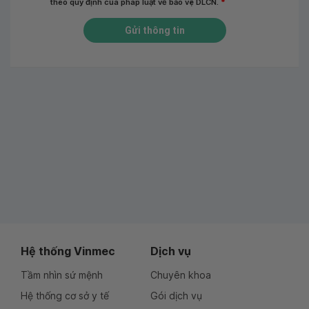
theo quy định của pháp luật về bảo vệ DLCN.
*
Gửi thông tin
Hệ thống Vinmec
Dịch vụ
Tầm nhìn sứ mệnh
Chuyên khoa
Hệ thống cơ sở y tế
Gói dịch vụ