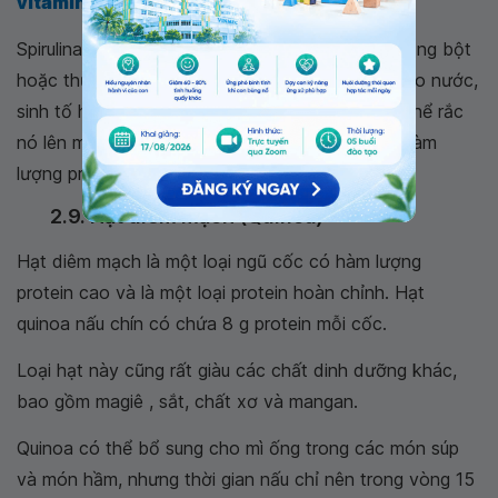
vitamin B12
và mangan.
Spirulina có sẵn trên thị trường rất nhiều, dưới dạng bột
hoặc thực phẩm bổ sung. Nó còn được thêm vào nước,
sinh tố hoặc nước trái cây. Một người cũng có thể rắc
nó lên món salad hoặc các đồ ăn nhẹ để tăng hàm
lượng protein của họ.
2.9. Hạt diêm mạch (Quinoa)
Hạt diêm mạch là một loại ngũ cốc có hàm lượng
protein cao và là một loại protein hoàn chỉnh. Hạt
quinoa nấu chín có chứa 8 g protein mỗi cốc.
Loại hạt này cũng rất giàu các chất dinh dưỡng khác,
bao gồm magiê , sắt, chất xơ và mangan.
Quinoa có thể bổ sung cho mì ống trong các món súp
và món hầm, nhưng thời gian nấu chỉ nên trong vòng 15