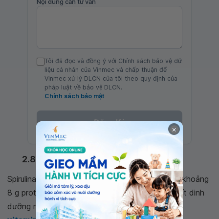
Nội dung cần tư vấn
Tôi đã đọc và đồng ý với Chính sách bảo vệ dữ
liệu cá nhân của Vinmec và chấp thuận để
Vinmec xử lý DLCN của tôi theo quy định của
pháp luật về bảo vệ DLCN.
Chính sách bảo mật
Đăng Ký
×
2.8. Spirulina
Spirulina là tảo xanh lam hoặc xanh lục có chứa khoảng
8 g protein trên 2 muỗng canh. Nó cũng giàu chất dinh
dưỡng như sắt, vitamin B - mặc dù không phải là