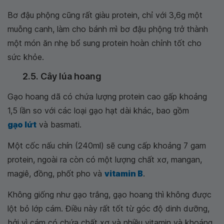
Bơ đậu phộng cũng rất giàu protein, chỉ với 3,6g một
muỗng canh, làm cho bánh mì bơ đậu phộng trở thành
một món ăn nhẹ bổ sung protein hoàn chỉnh tốt cho
sức khỏe.
2.5. Cây lúa hoang
Gạo hoang dã có chứa lượng protein cao gấp khoảng
1,5 lần so với các loại gạo hạt dài khác, bao gồm
gạo lứt
và basmati.
Một cốc nấu chín (240ml) sẽ cung cấp khoảng 7 gam
protein, ngoài ra còn có một lượng chất xơ, mangan,
magiê, đồng, phốt pho và
vitamin B
.
Không giống như gạo trắng, gạo hoang thì không được
lột bỏ lớp cám. Điều này rất tốt từ góc độ dinh dưỡng,
bởi vì cám có chứa chất xơ và nhiều vitamin và khoáng