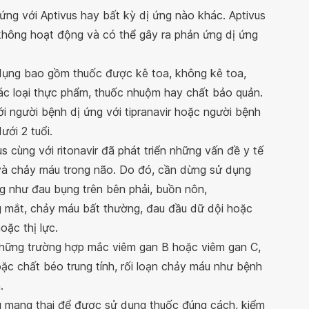
 ứng với Aptivus hay bất kỳ dị ứng nào khác. Aptivus
không hoạt động và có thể gây ra phản ứng dị ứng
dụng bao gồm thuốc được kê toa, không kê toa,
các loại thực phẩm, thuốc nhuộm hay chất bảo quản.
i người bệnh dị ứng với tipranavir hoặc người bệnh
ới 2 tuổi.
 cùng với ritonavir đã phát triển những vấn đề y tế
à chảy máu trong não. Do đó, cần dừng sử dụng
ng như đau bụng trên bên phải, buồn nôn,
 mắt, chảy máu bất thường, đau đầu dữ dội hoặc
oặc thị lực.
những trường hợp mắc viêm gan B hoặc viêm gan C,
ặc chất béo trung tính, rối loạn chảy máu như bệnh
.
ng mang thai để được sử dụng thuốc đúng cách, kiểm