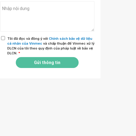
Tôi đã đọc và đồng ý với
Chính sách bảo vệ dữ liệu
cá nhân của Vinmec
và chấp thuận để Vinmec xử lý
DLCN của tôi theo quy định của pháp luật về bảo vệ
DLCN.
*
Gửi thông tin