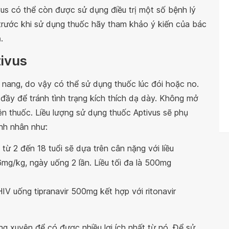
us có thể còn được sử dụng điều trị một số bệnh lý
 trước khi sử dụng thuốc hãy tham khảo ý kiến của bác
.
tivus
nang, do vậy có thể sử dụng thuốc lúc đói hoặc no.
đầy để tránh tình trạng kích thích dạ dày. Không mở
n thuốc. Liều lượng sử dụng thuốc Aptivus sẽ phụ
ệnh nhân như:
từ 2 đến 18 tuổi sẽ dựa trên cân nặng với liều
 6mg/kg, ngày uống 2 lần. Liều tối đa là 500mg
IV uống tipranavir 500mg kết hợp với ritonavir
g xuyên để có được nhiều lợi ích nhất từ nó. Để sử