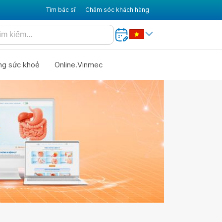
Tìm bác sĩ
Chăm sóc khách hàng
ng sức khoẻ
Online.Vinmec