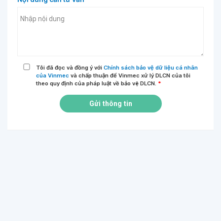
Tôi đã đọc và đồng ý với
Chính sách bảo vệ dữ liệu cá nhân
của Vinmec
và chấp thuận để Vinmec xử lý DLCN của tôi
theo quy định của pháp luật về bảo vệ DLCN.
*
Gửi thông tin