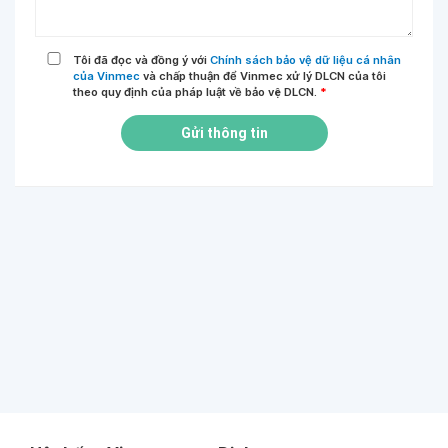
Tôi đã đọc và đồng ý với
Chính sách bảo vệ dữ liệu cá nhân
của Vinmec
và chấp thuận để Vinmec xử lý DLCN của tôi
theo quy định của pháp luật về bảo vệ DLCN.
*
Gửi thông tin