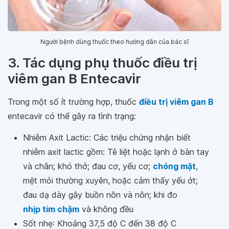
Người bệnh dùng thuốc theo hướng dẫn của bác sĩ
3. Tác dụng phụ thuốc điều trị
viêm gan B Entecavir
Trong một số ít trường hợp, thuốc
điều trị viêm gan B
entecavir có thể gây ra tình trạng:
Nhiễm Axit Lactic: Các triệu chứng nhận biết
nhiễm axit lactic gồm: Tê liệt hoặc lạnh ở bàn tay
và chân; khó thở; đau cơ, yếu cơ;
chóng mặt
,
mệt mỏi thường xuyên, hoặc cảm thấy yếu ớt;
đau dạ dày gây buồn nôn và nôn; khi đo
nhịp tim chậm
và không đều
Sốt nhẹ: Khoảng 37,5 độ C đến 38 độ C