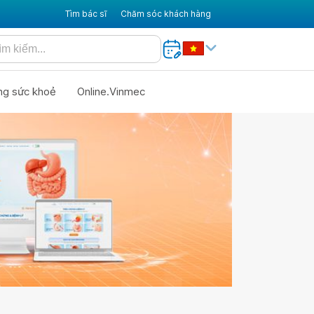
Tìm bác sĩ
Chăm sóc khách hàng
ng sức khoẻ
Online.Vinmec