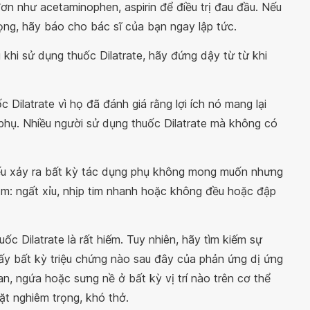
n như acetaminophen, aspirin để điều trị đau đầu. Nếu
ọng, hãy báo cho bác sĩ của bạn ngay lập tức.
hi sử dụng thuốc Dilatrate, hãy đứng dậy từ từ khi
Dilatrate vì họ đã đánh giá rằng lợi ích nó mang lại
phụ. Nhiều người sử dụng thuốc Dilatrate mà không có
ếu xảy ra bất kỳ tác dụng phụ không mong muốn nhưng
ồm: ngất xỉu, nhịp tim nhanh hoặc không đều hoặc đập
ốc Dilatrate là rất hiếm. Tuy nhiên, hãy tìm kiếm sự
ấy bất kỳ triệu chứng nào sau đây của phản ứng dị ứng
an, ngứa hoặc sưng nề ở bất kỳ vị trí nào trên cơ thể
mặt nghiêm trọng, khó thở.