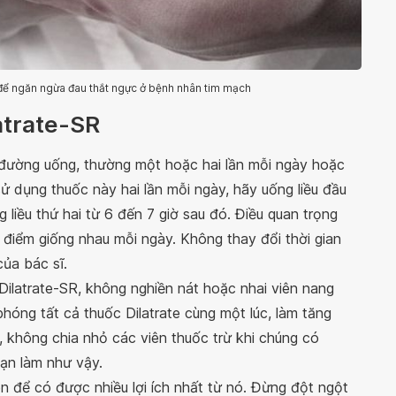
để ngăn ngừa đau thắt ngực ở bệnh nhân tim mạch
atrate-SR
đường uống, thường một hoặc hai lần mỗi ngày hoặc
ử dụng thuốc này hai lần mỗi ngày, hãy uống liều đầu
g liều thứ hai từ 6 đến 7 giờ sau đó. Điều quan trọng
i điểm giống nhau mỗi ngày. Không thay đổi thời gian
của bác sĩ.
Dilatrate-SR, không nghiền nát hoặc nhai viên nang
hóng tất cả thuốc Dilatrate cùng một lúc, làm tăng
, không chia nhỏ các viên thuốc trừ khi chúng có
bạn làm như vậy.
 để có được nhiều lợi ích nhất từ ​​nó. Đừng đột ngột