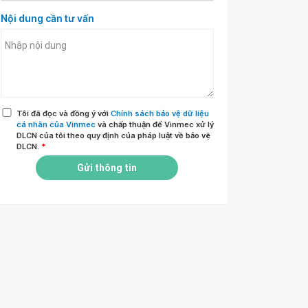
Nội dung cần tư vấn
Tôi đã đọc và đồng ý với
Chính sách bảo vệ dữ liệu
cá nhân của Vinmec
và chấp thuận để Vinmec xử lý
DLCN của tôi theo quy định của pháp luật về bảo vệ
DLCN.
*
Gửi thông tin