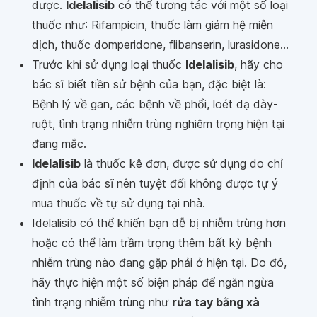
dược.
Idelalisib
có thể tương tác với một số loại
thuốc như: Rifampicin, thuốc làm giảm hệ miễn
dịch, thuốc domperidone, flibanserin, lurasidone...
Trước khi sử dụng loại thuốc
Idelalisib
, hãy cho
bác sĩ biết tiền sử bệnh của bạn, đặc biệt là:
Bệnh lý về gan, các bệnh về phổi, loét dạ dày-
ruột, tình trạng nhiễm trùng nghiêm trọng hiện tại
đang mắc.
Idelalisib
là thuốc kê đơn, được sử dụng do chỉ
định của bác sĩ nên tuyệt đối không được tự ý
mua thuốc về tự sử dụng tại nhà.
Idelalisib có thể khiến bạn dễ bị nhiễm trùng hơn
hoặc có thể làm trầm trọng thêm bất kỳ bệnh
nhiễm trùng nào đang gặp phải ở hiện tại. Do đó,
hãy thực hiện một số biện pháp để ngăn ngừa
tình trạng nhiễm trùng như
rửa tay bằng xà