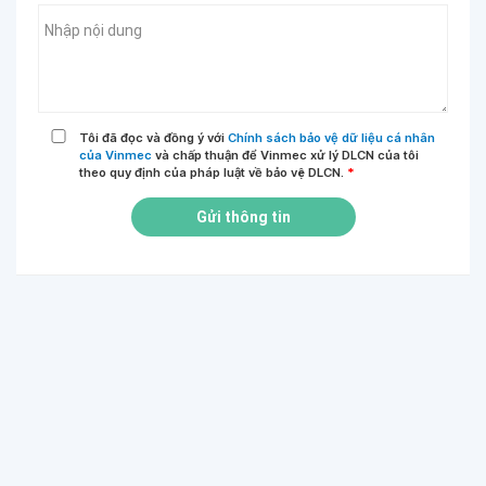
Tôi đã đọc và đồng ý với
Chính sách bảo vệ dữ liệu cá nhân
của Vinmec
và chấp thuận để Vinmec xử lý DLCN của tôi
theo quy định của pháp luật về bảo vệ DLCN.
*
Gửi thông tin