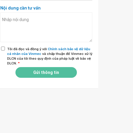
Nội dung cần tư vấn
Tôi đã đọc và đồng ý với
Chính sách bảo vệ dữ liệu
cá nhân của Vinmec
và chấp thuận để Vinmec xử lý
DLCN của tôi theo quy định của pháp luật về bảo vệ
DLCN.
*
Gửi thông tin