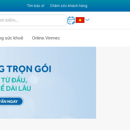
Tìm bác sĩ
Chăm sóc khách hàng
ng sức khoẻ
Online.Vinmec