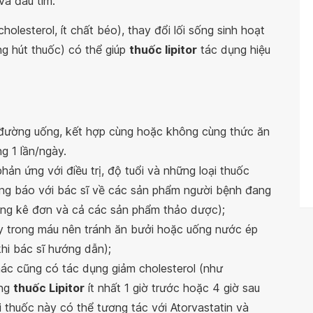
và đau tim.
olesterol, ít chất béo), thay đổi lối sống sinh hoạt
ng hút thuốc) có thể giúp
thuốc lipitor
tác dụng hiệu
ường uống, kết hợp cùng hoặc không cùng thức ăn
g 1 lần/ngày.
hản ứng với điều trị, độ tuổi và những loại thuốc
ng báo với bác sĩ về các sản phẩm người bệnh đang
ng kê đơn và cả các sản phẩm thảo dược);
y trong máu nên tránh ăn bưởi hoặc uống nước ép
khi bác sĩ hướng dẫn);
ác cũng có tác dụng giảm cholesterol (như
ùng
thuốc Lipitor
ít nhất 1 giờ trước hoặc 4 giờ sau
 thuốc này có thể tương tác với Atorvastatin và