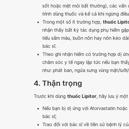
sốt hoặc mệt mỏi bất thường), các vấn đ
trình dùng thuốc và kể cả khi ngừng điều 
Trong một số ít trường hợp,
thuốc Lipit
nhận thấy bất kỳ tác dụng phụ hiếm gặp
tiểu sẫm màu, buồn nôn hay nôn kéo dài
bác sĩ.
Theo ghi nhận hiếm có trường hợp dị ứng
chăm sóc y tế ngay lập tức nếu bạn thấ
như: phát ban, ngứa sưng vùng mặt/lưỡi
4. Thận trọng
Trước khi dùng
thuốc Lipitor
, hãy lưu ý một
Nếu bạn bị dị ứng với Atorvastatin hoặc
bác sĩ;
Trao đổi với bác sĩ về tiền sử bệnh lý củ