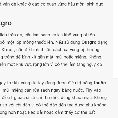
 vấn đề khác ở các cơ quan vùng hậu môn, sinh dục
tgro
ch trên da, cần làm sạch và lau khô vùng bị tổn
 bôi một lớp mỏng thuốc lên. Nếu sử dụng
Outgro
dạng
. Khi xịt, cần để bình thuốc cách xa vùng bị thương
g tránh để bình xịt gần mắt, mũi hoặc miệng. Không
rên một khu vực rộng lớn vì có thể làm tăng nguy cơ
gay trừ khi vùng da tay đang được điều trị bằng
thuốc
ắt, mũi, miệng cần rửa sạch ngay bằng nước. Tùy vào
điều trị, bác sĩ sẽ chỉ định liều dùng khác nhau. Không
n so với chỉ dẫn vì có thể dẫn đến tác dụng phụ không
rọng hơn hoặc kéo dài hoặc cảm thấy cơ thể bất