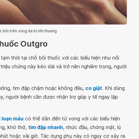
 bôi trên vùng da bị tổn thương
thuốc Outgro
ạm thời tại chỗ bôi thuốc với các biểu hiện như nổi
triệu chứng này kéo dài và trở nên nghiêm trọng, người
 nông, tim đập chậm hoặc không đều,
co giật
. Khi dùng
y, người bệnh cần được nhận trợ giúp y tế ngay lập
i loạn máu
có thể dẫn đến tử vong với các biểu hiện
ng, khó thở,
tim đập nhanh
, nhức đầu, chóng mặt, lú
 phút hoặc vài giờ. Tác dụng phụ này có nguy cơ xảy ra