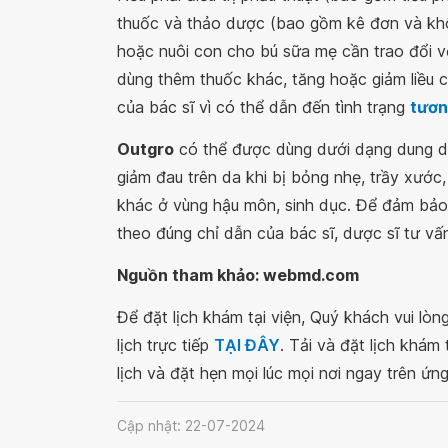
thuốc và thảo dược (bao gồm kê đơn và kh
hoặc nuôi con cho bú sữa mẹ cần trao đổi v
dùng thêm thuốc khác, tăng hoặc giảm liều 
của bác sĩ vì có thể dẫn đến tình trạng
tươn
Outgro
có thể được dùng dưới dạng dung dịc
giảm đau trên da khi bị bỏng nhẹ, trầy xước
khác ở vùng hậu môn, sinh dục. Để đảm bảo 
theo đúng chỉ dẫn của bác sĩ, dược sĩ tư vấ
Nguồn tham khảo: webmd.com
Để đặt lịch khám tại viện, Quý khách vui lò
lịch trực tiếp
TẠI ĐÂY
. Tải và đặt lịch khám
lịch và đặt hẹn mọi lúc mọi nơi ngay trên ứn
Cập nhật: 22-07-2024