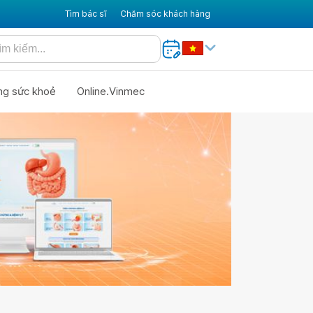
Tìm bác sĩ
Chăm sóc khách hàng
ng sức khoẻ
Online.Vinmec