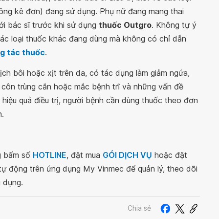
ông kê đơn) đang sử dụng. Phụ nữ đang mang thai
ới bác sĩ trước khi sử dụng
thuốc Outgro
. Không tự ý
các loại thuốc khác đang dùng mà không có chỉ dẫn
g tác thuốc
.
h bôi hoặc xịt trên da, có tác dụng làm giảm ngứa,
, côn trùng cắn hoặc mắc bệnh trĩ và những vấn đề
hiệu quả điều trị, người bệnh cần dùng thuốc theo đơn
n.
ng bấm số
HOTLINE
, đặt mua
GÓI DỊCH VỤ
hoặc đặt
 tự động trên ứng dụng My Vinmec để quản lý, theo dõi
g dụng.
Chia sẻ