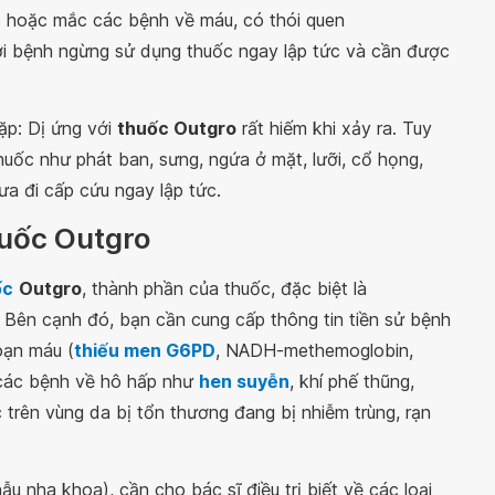
 hoặc mắc các bệnh về máu, có thói quen
gười bệnh ngừng sử dụng thuốc ngay lập tức và cần được
ặp: Dị ứng với
thuốc Outgro
rất hiếm khi xảy ra. Tuy
huốc như phát ban, sưng, ngứa ở mặt, lưỡi, cổ họng,
a đi cấp cứu ngay lập tức.
huốc Outgro
ốc
Outgro
, thành phần của thuốc, đặc biệt là
. Bên cạnh đó, bạn cần cung cấp thông tin tiền sử bệnh
loạn máu (
thiếu men G6PD
, NADH-methemoglobin,
 các bệnh về hô hấp như
hen suyễn
, khí phế thũng,
 trên vùng da bị tổn thương đang bị nhiễm trùng, rạn
ẫu nha khoa), cần cho bác sĩ điều trị biết về các loại