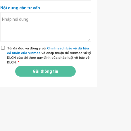
Nội dung cần tư vấn
Tôi đã đọc và đồng ý với
Chính sách bảo vệ dữ liệu
cá nhân của Vinmec
và chấp thuận để Vinmec xử lý
DLCN của tôi theo quy định của pháp luật về bảo vệ
DLCN.
*
Gửi thông tin