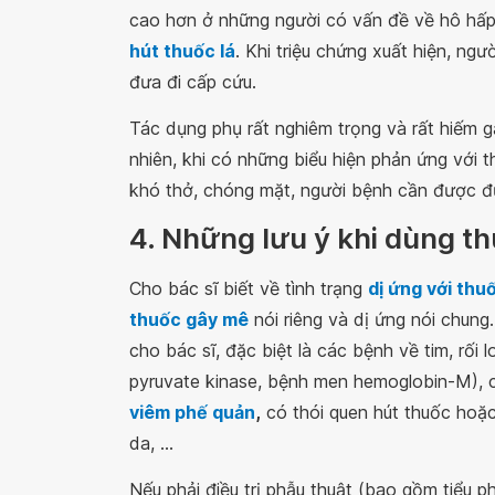
cao hơn ở những người có vấn đề về hô hấp
hút thuốc lá
. Khi triệu chứng xuất hiện, n
đưa đi cấp cứu.
Tác dụng phụ rất nghiêm trọng và rất hiếm g
nhiên, khi có những biểu hiện phản ứng với t
khó thở, chóng mặt, người bệnh cần được đư
4. Những lưu ý khi dùng t
Cho bác sĩ biết về tình trạng
dị ứng với thu
thuốc gây mê
nói riêng và dị ứng nói chung
cho bác sĩ, đặc biệt là các bệnh về tim, rối 
pyruvate kinase, bệnh men hemoglobin-M),
viêm phế quản
,
có thói quen hút thuốc hoặc
da, ...
Nếu phải điều trị phẫu thuật (bao gồm tiểu ph