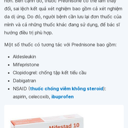
hơn. Bên cạnh đó, thuốc Prednisone có thể làm thay
đổi, sai lệch kết quả xét nghiệm bao gồm cả xét nghiệm
da dị ứng. Do đó, người bệnh cần lưu lại đơn thuốc của
mình và cả những thuốc khác đang sử dụng, để bác sĩ
hướng điều trị phù hợp.
Một số thuốc có tương tác với Prednisone bao gồm:
Aldesleukin
Mifepristone
Clopidogrel: chống tập kết tiểu cầu
Dabigatran
NSAID (
thuốc chống viêm không steroid
):
aspirin, celecoxib,
ibuprofen