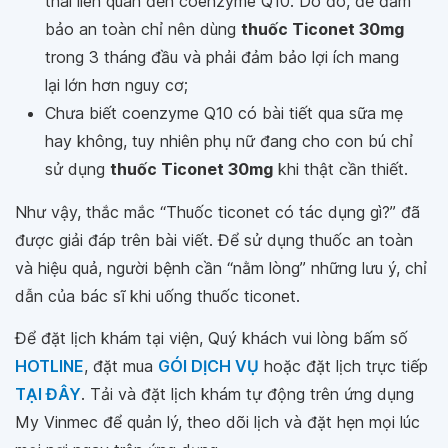
thai liên quan đến coenzyme Q10. Do đó, để đảm
bảo an toàn chỉ nên dùng
thuốc Ticonet 30mg
trong 3 tháng đầu và phải đảm bảo lợi ích mang
lại lớn hơn nguy cơ;
Chưa biết coenzyme Q10 có bài tiết qua sữa mẹ
hay không, tuy nhiên phụ nữ đang cho con bú chỉ
sử dụng
thuốc Ticonet 30mg
khi thật cần thiết.
Như vậy, thắc mắc “Thuốc ticonet có tác dụng gì?” đã
được giải đáp trên bài viết. Để sử dụng thuốc an toàn
và hiệu quả, người bệnh cần “nằm lòng” những lưu ý, chỉ
dẫn của bác sĩ khi uống thuốc ticonet.
Để đặt lịch khám tại viện, Quý khách vui lòng bấm số
HOTLINE
, đặt mua
GÓI DỊCH VỤ
hoặc đặt lịch trực tiếp
TẠI ĐÂY
. Tải và đặt lịch khám tự động trên ứng dụng
My Vinmec để quản lý, theo dõi lịch và đặt hẹn mọi lúc