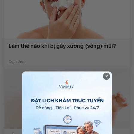
Làm thế nào khi bị gãy xương (sống) mũi?
Xem thêm
×