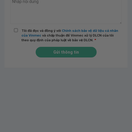
Tôi đã đọc và đồng ý với
Chính sách bảo vệ dữ liệu cá nhân
của Vinmec
và chấp thuận để Vinmec xử lý DLCN của tôi
theo quy định của pháp luật về bảo vệ DLCN.
*
Gửi thông tin