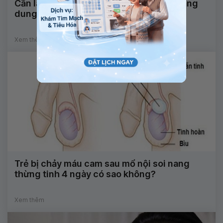
Cần làm gì khi rửa mũi cho trẻ sơ sinh bằng
dung dịch đạm?
Xem thêm
Trẻ bị chảy máu cam sau mổ nội soi nang
thừng tinh 4 ngày có sao không?
Xem thêm