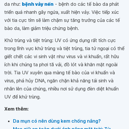
da như:
bệnh vảy nến
- bệnh do các tế bào da phát
triển quá nhanh gây ngứa, xuất hiện vảy. Việc tiếp xúc
với tia cực tím sẽ làm chậm sự tăng trưởng của các tế
bào da, làm giảm triệu chứng bệnh.
Khử trùng và tiệt trùng: UV có ứng dụng rất tích cực
trong lĩnh vực khử trùng và tiệt trùng, tia tử ngoại có thể
giết chết các vi sinh vật như virus và vi khuẩn, rất hữu
ích khi chúng ta phơi tã vải, đồ lót và khăn mặt ngoài
trời. Tia UV xuyên qua màng tế bào của vi khuẩn và
virus, phá hủy DNA, ngăn chặn khả năng tái sinh và
nhân lên của chúng, nhiều nơi sử dụng đèn diệt khuẩn
UV để khử trùng.
Xem thêm:
Da mụn có nên dùng kem chống nắng?
Mẹo giữ an toàn dưới ánh nắng mặt trời: Từ