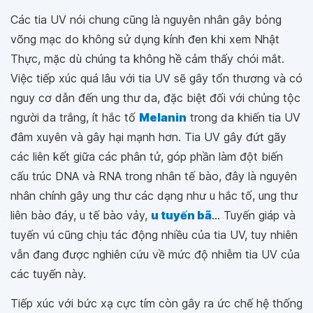
Các tia UV nói chung cũng là nguyên nhân gây bỏng
võng mạc do không sử dụng kính đen khi xem Nhật
Thực, mặc dù chúng ta không hề cảm thấy chói mắt.
Việc tiếp xúc quá lâu với tia UV sẽ gây tổn thương và có
nguy cơ dẫn đến ung thư da, đặc biệt đối với chủng tộc
người da trắng, ít hắc tố
Melanin
trong da khiến tia UV
đâm xuyên và gây hại mạnh hơn. Tia UV gây đứt gãy
các liên kết giữa các phân tử, góp phần làm đột biến
cấu trúc DNA và RNA trong nhân tế bào, đây là nguyên
nhân chính gây ung thư các dạng như u hắc tố, ung thư
liên bào đáy, u tế bào vảy,
u tuyến bã
... Tuyến giáp và
tuyến vú cũng chịu tác động nhiều của tia UV, tuy nhiên
vẫn đang được nghiên cứu về mức độ nhiễm tia UV của
các tuyến này.
Tiếp xúc với bức xạ cực tím còn gây ra ức chế hệ thống