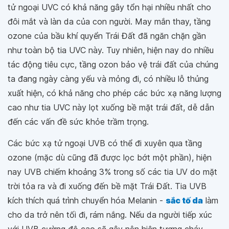
tử ngoại UVC có khả năng gây tổn hại nhiều nhất cho
đôi mắt và làn da của con người. May mắn thay, tầng
ozone của bầu khí quyển Trái Đất đã ngăn chặn gần
như toàn bộ tia UVC này. Tuy nhiên, hiện nay do nhiều
tác động tiêu cực, tầng ozon bảo vệ trái đất của chúng
ta đang ngày càng yếu và mỏng đi, có nhiều lỗ thủng
xuất hiện, có khả năng cho phép các bức xạ năng lượng
cao như tia UVC này lọt xuống bề mặt trái đất, dễ dẫn
đến các vấn đề sức khỏe trầm trọng.
Các bức xạ tử ngoại UVB có thể đi xuyên qua tầng
ozone (mặc dù cũng đã được lọc bớt một phần), hiện
nay UVB chiếm khoảng 3% trong số các tia UV do mặt
trời tỏa ra và đi xuống đến bề mặt Trái Đất. Tia UVB
kích thích quá trình chuyển hóa Melanin -
sắc tố da
làm
cho da trở nên tối đi, rám nắng. Nếu da người tiếp xúc
với UVB cường độ cao sẽ gây nên hiện tượng cháy