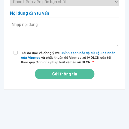
Nội dung cần tư vấn
Tôi đã đọc và đồng ý với
Chính sách bảo vệ dữ liệu cá nhân
của Vinmec
và chấp thuận để Vinmec xử lý DLCN của tôi
theo quy định của pháp luật về bảo vệ DLCN.
*
Gửi thông tin