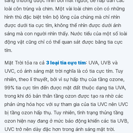
sáng thường được nhìn bởi mắt người, để hấp dẫn các
loài côn trùng và chim. Một vài loài chim còn có những
hình thù đặc biệt trên bộ lông của chúng mà chỉ nhìn
được dưới tia cực tím, không thể nhìn được dưới ánh
sáng mà con người nhìn thấy. Nước tiểu của một số loài
động vật cũng chỉ có thể quan sát được bằng tia cực
tím.
Mặt Trời tỏa ra cả
3 loại tia cực tím
: UVA, UVB và
UVC, có ánh sáng mặt trời nghĩa là có tia cực tím. Tuy
nhiên, theo lí thuyết, bởi vì sự hấp thụ của tầng ozone,
99% tia cực tím đến được mặt đất thuộc dạng tia UVA,
trong khi đó bản thân tầng ozon được tạo ra nhờ các
phản ứng hóa học với sự tham gia của tia UVC nên UVC
bị tầng ozon hấp thụ. Tuy nhiên, tình trạng thủng tầng
ozon hiện nay đang ở mức báo động khiến các tia UVB,
UVC trở nên dày đặc hơn trong ánh sáng mặt trời.