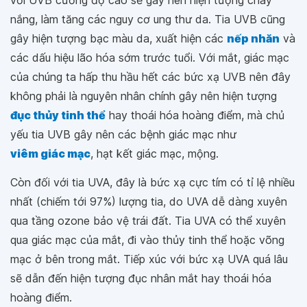
nắng, làm tăng các nguy cơ ung thư da. Tia UVB cũng
gây hiện tượng bạc màu da, xuất hiện các
nếp nhăn
và
các dấu hiệu lão hóa sớm trước tuổi. Với mắt, giác mạc
của chúng ta hấp thu hầu hết các bức xạ UVB nên đây
không phải là nguyên nhân chính gây nên hiện tượng
đục thủy tinh thể
hay thoái hóa hoàng điểm, mà chủ
yếu tia UVB gây nên các bệnh giác mạc như
viêm giác mạc
, hạt kết giác mạc, mộng.
Còn đối với tia UVA, đây là bức xạ cực tím có tỉ lệ nhiều
nhất (chiếm tới 97%) lượng tia, do UVA dễ dàng xuyên
qua tầng ozone bảo vệ trái đất. Tia UVA có thể xuyên
qua giác mạc của mắt, đi vào thủy tinh thể hoặc võng
mạc ở bên trong mắt. Tiếp xúc với bức xạ UVA quá lâu
sẽ dẫn đến hiện tượng đục nhân mắt hay thoái hóa
hoàng điểm.