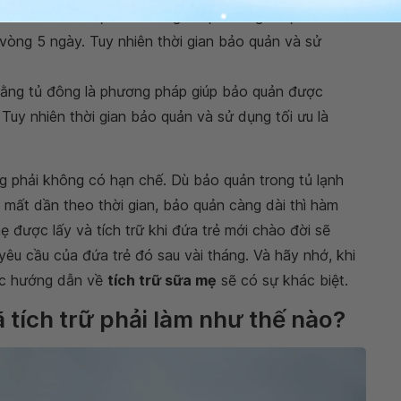
cất trữ ở khu vực sâu trong tủ lạnh và giữ vệ sinh
vòng 5 ngày. Tuy nhiên thời gian bảo quản và sử
 bằng tủ đông là phương pháp giúp bảo quản được
g. Tuy nhiên thời gian bảo quản và sử dụng tối ưu là
ng phải không có hạn chế. Dù bảo quản trong tủ lạnh
mất dần theo thời gian, bảo quản càng dài thì hàm
 được lấy và tích trữ khi đứa trẻ mới chào đời sẽ
u cầu của đứa trẻ đó sau vài tháng. Và hãy nhớ, khi
các hướng dẫn về
tích trữ sữa mẹ
sẽ có sự khác biệt.
 tích trữ phải làm như thế nào?