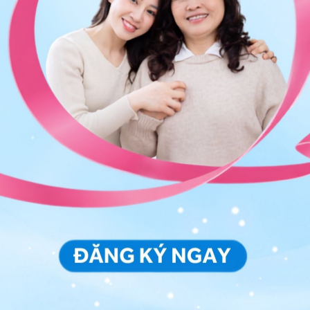
 phần sữa mới lấy phải được lấy trong cùng một ngày
hoàn toàn phần sữa mới lấy (bằng tủ lạnh hoặc bằng
 phần sữa đã được tích trữ đông lạnh. Lí do không
g lạnh tích trữ là bởi nhiệt độ từ sữa mới lấy sẽ làm
 trữ trong thời gian bao lâu?
phụ thuộc vào
cách tích trữ sữa mẹ
được áp dụng.
hương pháp thông dụng có thể tham khảo như sau:
ấy có thể để được trong điều kiện nhiệt độ phòng
gian tích trữ và sử dụng tối ưu là trong vòng 4 giờ,
sử dụng sữa cũng chỉ là 4 giờ.
sử dụng máy làm mát cách nhiệt với đá có thể giúp