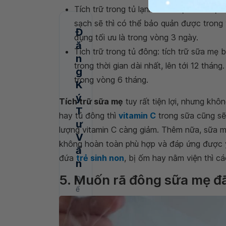
Tích trữ trong tủ lạnh: sữa mẹ nếu được 
sạch sẽ thì có thể bảo quản được trong 
Đ
dụng tối ưu là trong vòng 3 ngày.
ă
Tích trữ trong tủ đông: tích trữ sữa mẹ
n
trong thời gian dài nhất, lên tới 12 thán
g
trong vòng 6 tháng.
K
ý
Tích trữ sữa mẹ
tuy rất tiện lợi, nhưng khô
T
hay tủ đông thì
vitamin C
trong sữa cũng sẽ 
ư
lượng vitamin C càng giảm. Thêm nữa, sữa mẹ
V
không hoàn toàn phù hợp và đáp ứng được yê
ấ
đứa
trẻ sinh non
, bị ốm hay nằm viện thì 
n
5. Muốn rã đông sữa mẹ đã
Đ
ể
l
ạ
i