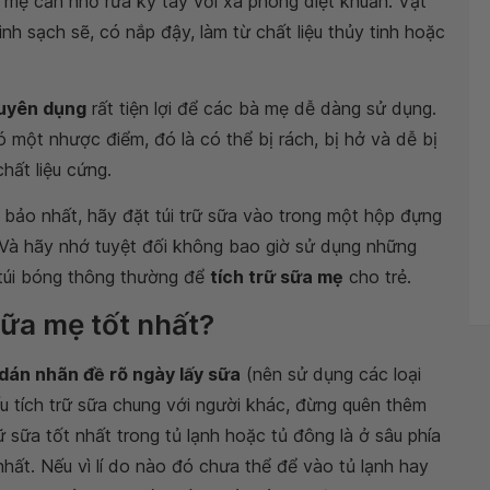
i mẹ cần nhớ rửa kỹ tay với xà phòng diệt khuẩn. Vật
nh sạch sẽ, có nắp đậy, làm từ chất liệu thủy tinh hoặc
huyên dụng
rất tiện lợi để các bà mẹ dễ dàng sử dụng.
ó một nhược điểm, đó là có thể bị rách, bị hở và dễ bị
hất liệu cứng.
ảo nhất, hãy đặt túi trữ sữa vào trong một hộp đựng
Và hãy nhớ tuyệt đối không bao giờ sử dụng những
 túi bóng thông thường để
tích trữ sữa mẹ
cho trẻ.
sữa mẹ tốt nhất?
dán nhãn đề rõ ngày lấy sữa
(nên sử dụng các loại
 tích trữ sữa chung với người khác, đừng quên thêm
 sữa tốt nhất trong tủ lạnh hoặc tủ đông là ở sâu phía
nhất. Nếu vì lí do nào đó chưa thể để vào tủ lạnh hay