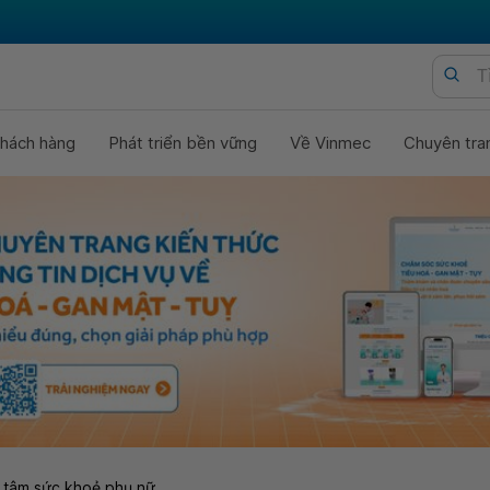
hách hàng
Phát triển bền vững
Về Vinmec
Chuyên tra
 tâm sức khoẻ phụ nữ