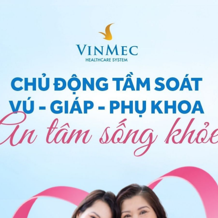
trữ sữa mẹ tốt nhất
i lấy vào phần sữa đã tích trữ
ữa mới lấy vào trữ cùng với phần sữa đã được trữ