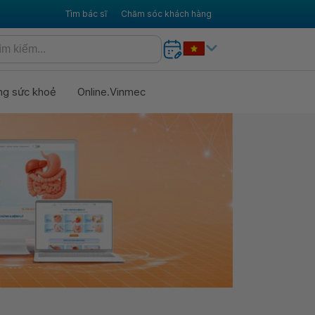
Tìm bác sĩ
Chăm sóc khách hàng
ng sức khoẻ
Online.Vinmec