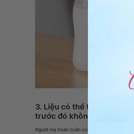
Cất 
3. Liệu có thể thêm sữa mớ
trước đó không?
Người mẹ hoàn toàn có thể cho thêm phần s