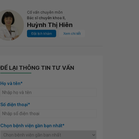
Cố vấn chuyên môn
Bác sĩ chuyên khoa II,
Huỳnh Thị Hiên
Đặt lịch khám
Xem chi tiết
ĐỂ LẠI THÔNG TIN TƯ VẤN
Họ và tên*
Số điện thoại*
Chọn bệnh viện gần bạn nhất*