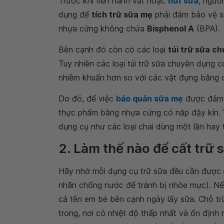
Trước khi tiến hành vắt hoặc
hút sữa
, ngườ
dụng để
tích trữ sữa mẹ
phải đảm bảo vệ si
nhựa cứng không chứa
Bisphenol A
(BPA).
Bên cạnh đó còn có các loại
túi trữ sữa c
Tuy nhiên các loại túi trữ sữa chuyên dụng c
nhiễm khuẩn hơn so với các vật đựng bằng c
Do đó, để việc
bảo quản sữa mẹ
được đảm b
thực phẩm bằng nhựa cứng có nắp đậy kín. 
dụng cụ như các loại chai dùng một lần hay
2. Làm thế nào để cất trữ 
Hãy nhớ mỗi dụng cụ trữ sữa đều cần được
nhãn chống nước để tránh bị nhòe mực). Nếu
cả tên em bé bên cạnh ngày lấy sữa. Chỗ trữ
trong, nơi có nhiệt độ thấp nhất và ổn định 