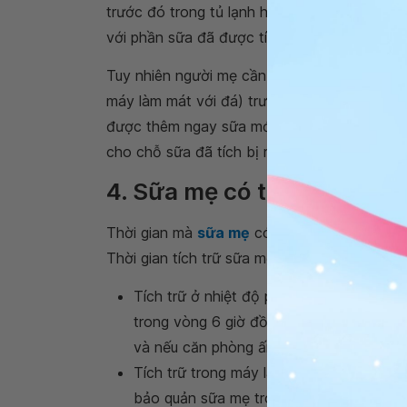
trước đó trong tủ lạnh hoặc tủ đông (nhưng
với phần sữa đã được tích trữ trước).
Tuy nhiên người mẹ cần lưu ý, phải làm mát 
máy làm mát với đá) trước khi cho vào cùng
được thêm ngay sữa mới lấy vào phần sữa đôn
cho chỗ sữa đã tích bị rã đông một phần.
4. Sữa mẹ có thể được tích
Thời gian mà
sữa mẹ
có thể tích trữ được 
Thời gian tích trữ sữa mẹ đối với một số p
Tích trữ ở nhiệt độ phòng: sữa mẹ mới l
trong vòng 6 giờ đồng hồ. Tuy nhiên thời 
và nếu căn phòng ấm áp thì giới hạn để 
Tích trữ trong máy làm mát cách nhiệt: 
bảo quản sữa mẹ trong vòng một ngày.