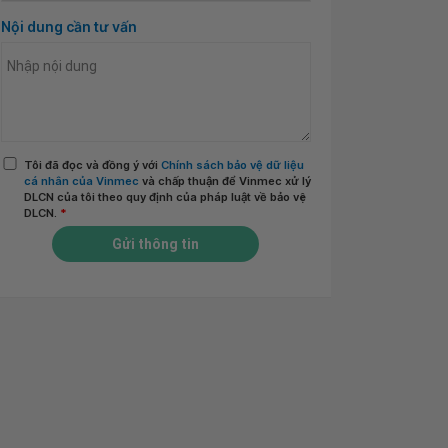
Nội dung cần tư vấn
Tôi đã đọc và đồng ý với
Chính sách bảo vệ dữ liệu
cá nhân của Vinmec
và chấp thuận để Vinmec xử lý
DLCN của tôi theo quy định của pháp luật về bảo vệ
DLCN.
*
Gửi thông tin