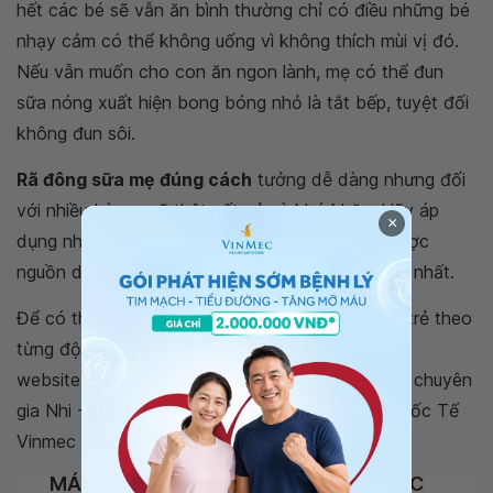
hết các bé sẽ vẫn ăn bình thường chỉ có điều những bé
nhạy cảm có thể không uống vì không thích mùi vị đó.
Nếu vẫn muốn cho con ăn ngon lành, mẹ có thể đun
sữa nóng xuất hiện bong bóng nhỏ là tắt bếp, tuyệt đối
không đun sôi.
Rã đông sữa mẹ đúng cách
tưởng dễ dàng nhưng đối
với nhiều bà mẹ sẽ thật vất vả và khó khăn. Hãy áp
×
dụng những yêu cầu trên đây để con bạn có được
nguồn dinh dưỡng dồi dào, an toàn và đảm bảo nhất.
Để có thêm kiến thức dinh dưỡng và chăm sóc trẻ theo
từng độ tuổi, cha mẹ hãy thường xuyên truy cập
website
vinmec.com
và đặt hẹn với các bác sĩ, chuyên
gia Nhi - Dinh dưỡng của Bệnh viện Đa Khoa Quốc Tế
Vinmec khi cần tư vấn về sức khỏe của trẻ.
MÁY HÂM SỮA THÔNG MINH SIÊU TỐC