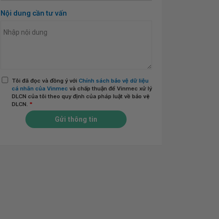
Nội dung cần tư vấn
Tôi đã đọc và đồng ý với
Chính sách bảo vệ dữ liệu
cá nhân của Vinmec
và chấp thuận để Vinmec xử lý
DLCN của tôi theo quy định của pháp luật về bảo vệ
DLCN.
*
Gửi thông tin