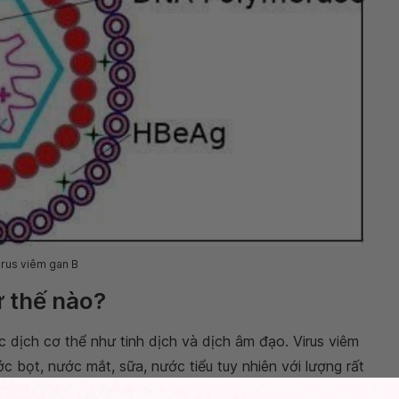
irus viêm gan B
ư thế nào?
c dịch cơ thể như tinh dịch và dịch âm đạo. Virus viêm
 bọt, nước mắt, sữa, nước tiểu tuy nhiên với lượng rất
ờng này. Do đó có 3
con đường lây nhiễm viêm gan B