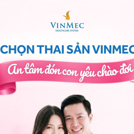
 lây truyền từ mẹ sang con.
ua đường máu khi: Máu người bị nhiễm viêm gan B được
được bảo vệ. Các hoàn cảnh hay bị lây nhiễm viêm
o người khác
i máu của người bị nhiễm qua vết thương hở
 máu cao như bàn chải đánh răng, dao cạo râu... với
chảy máu ( nhổ răng, xăm hình...)
xử trí vô trùng tốt...
 con trong quá trình mang thai. Đây là con đường lây
nay. Khoảng 1/2 số trường hợp lây nhiễm thông qua con
 xảy ra trong quá trình đẻ, quá trình mang thai tỉ lệ