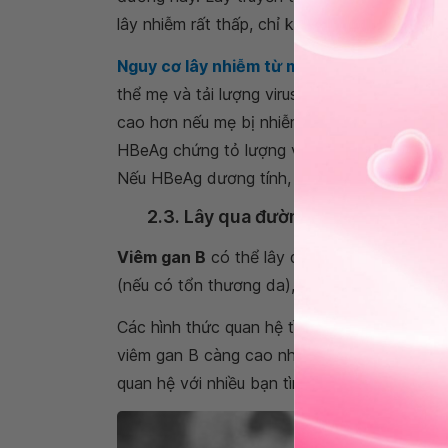
lây nhiễm rất thấp, chỉ khoảng 2%.
Nguy cơ lây nhiễm từ mẹ sang con
phụ thu
thể mẹ và tải lượng virus viêm gan B trong 
cao hơn nếu mẹ bị nhiễm viêm gan B có sự 
HBeAg chứng tỏ lượng virus trong máu đang 
Nếu HBeAg dương tính, tỉ lệ mẹ lây sang co
2.3. Lây qua đường quan hệ tình d
Viêm gan B
có thể lây qua con đường quan h
(nếu có tổn thương da), viêm gan B lây qua 
Các hình thức quan hệ tình dục gây tổn thươ
viêm gan B càng cao như: Quan hệ tình dục
quan hệ với nhiều bạn tình hay quan hệ với tr