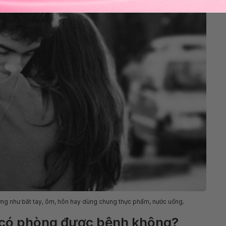
ờng như bắt tay, ôm, hôn hay dùng chung thực phẩm, nước uống.
B có phòng được bệnh không?