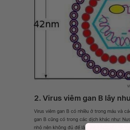
V
2. Virus viêm gan B lây nh
Virus viêm gan B có nhiều ở trong máu và cá
gan B cũng có trong các dịch khác như: Nước
nhỏ nên không đủ để lây truyền qua các đư