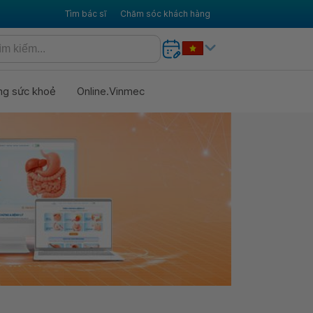
Tìm bác sĩ
Chăm sóc khách hàng
ng sức khoẻ
Online.Vinmec