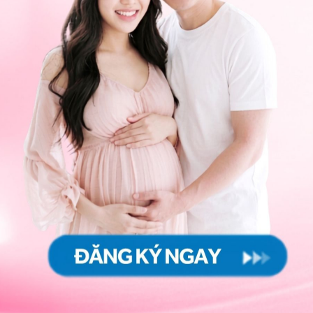
ộc vào mức độ nhân lên của virus viêm gan B trong cơ
máu mẹ. Tỷ lệ lây nhiễm viêm gan B từ mẹ sang con sẽ
hiện diện của HBeAg. Sự hiện diện của kháng nguyên
nhân lên và người bệnh có khả năng lây nhiễm cao.
n là khoảng 90%.
ục
ệ tình dục do tiếp xúc với tinh dịch, dịch âm đạo, máu
đường tình dục dễ hơn so với virus HIV từ 50 - 100 lần.
ng niêm mạc, chảy máu thì nguy cơ lây nhiễm virus
 đường miệng, đường hậu môn, quan hệ đồng giới nam,
ai, gái mại dâm.