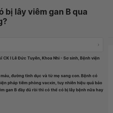
ó bị lây viêm gan B qua
g?
ĩ CK I Lê Đức Tuyên, Khoa Nhi - Sơ sinh, Bệnh viện
 máu, đường tình dục và từ mẹ sang con. Bệnh có
ện pháp tiêm phòng vacxin, tuy nhiên hiệu quả bảo
êm gan B đầy đủ rồi thì có thể có bị lây bệnh nữa hay