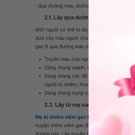
: Qua đường máu, đường quan hệ tình dục và
2.1. Lây qua đường máu
Một người có thể bị lây nhiễm viêm gan B q
đưa vào máu người chưa bị nhiễm và không 
gan B qua đường máu như:
Truyền máu của người bị viêm gan B ch
Dùng chung xilanh, tiếp xúc trực tiếp vớ
Dùng chung các đồ dùng có nguy cơ dính
người bị nhiễm, thực hiện các thủ thuật 
Dùng chung dụng cụ phẫu thuật mà không 
2.2. Lây từ mẹ sang con
Mẹ bị nhiễm viêm gan B
nguy cơ cao lây cho
truyền chính viêm gan B trên thế giới hiện 
đường này. Lây truyền từ mẹ sang con chủ yếu