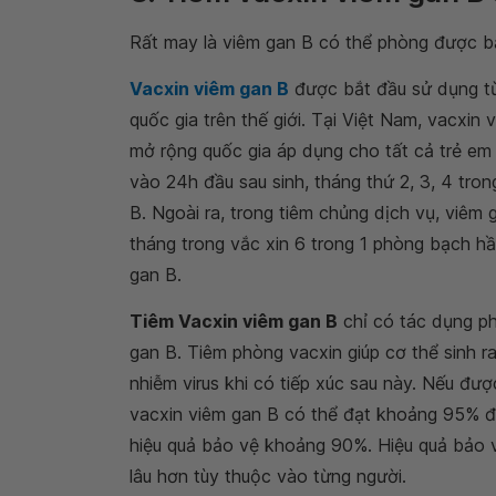
Rất may là viêm gan B có thể phòng được b
Vacxin viêm gan B
được bắt đầu sử dụng từ
quốc gia trên thế giới. Tại Việt Nam, vacxi
mở rộng quốc gia áp dụng cho tất cả trẻ em 
vào 24h đầu sau sinh, tháng thứ 2, 3, 4 tro
B. Ngoài ra, trong tiêm chủng dịch vụ, viêm g
tháng trong vắc xin 6 trong 1 phòng bạch hầ
gan B.
Tiêm Vacxin viêm gan B
chỉ có tác dụng ph
gan B. Tiêm phòng vacxin giúp cơ thể sinh ra
nhiễm virus khi có tiếp xúc sau này. Nếu đư
vacxin viêm gan B có thể đạt khoảng 95% đối
hiệu quả bảo vệ khoảng 90%. Hiệu quả bảo 
lâu hơn tùy thuộc vào từng người.