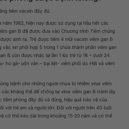
ằng tiêm vacxin đầy đủ.
 năm 1982, hiện nay được sử dụng tại hầu hết các
n viêm gan B đã được đưa vào Chương trình Tiêm chủng
được sinh ra. Trẻ được tiêm 4 mũi vacxin viêm gan B
ng vắc xin phối hợp 5 trong 1 chứa thành phần viêm gan
an B còn được nhắc lại lần 1 lúc trẻ từ 18 – dưới 24
u- ho gà- uốn ván – bại liệt- viêm phổi do HiB và viêm
òng bệnh cho những người chưa bị nhiễm virus viêm
 các kháng thể để chống lại virus viêm gan B tránh lây
ợc tiêm phòng đầy đủ và đúng, hiệu quả bảo vệ của
 với trẻ em và người lớn. Đối với người trên 40 tuổi
vệ có thể kéo dài trong khoảng 15-20 năm và có thể