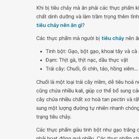
Khi bị tiêu chảy mà ăn phải các thực phẩm k
chất dinh dưỡng và làm trầm trọng thêm tình
tiêu chảy nên ăn gì
?
Các thực phẩm mà người bị
tiêu chảy
nên ă
Tinh bột: Gạo, bột gạo, khoai tây và cà 
Đạm: Thịt gà, thịt nạc, dầu thực vật
Trái cây: Chuối, ổi chín, táo, hồng xiêm…
Chuối là một loại trái cây mềm, dễ tiêu hoá n
cũng chứa nhiều kali, giúp cơ thể bổ sung các 
cây chứa nhiều chất xơ hoà tan pectin và rấ
sung một lượng đường tự nhiên nhanh chóng. 
trạng tiêu chảy.
Các thực phẩm giàu tinh bột như gạo trắng c
phải hoạt động quá nhiều. Các thực phẩm chứ