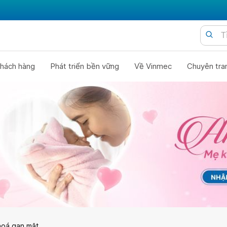
hách hàng
Phát triển bền vững
Về Vinmec
Chuyên tra
hoá gan mật