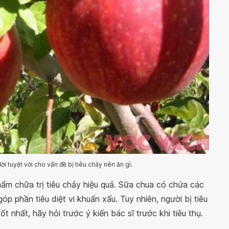
ời tuyệt vời cho vấn đề bị tiêu chảy nên ăn gì.
ẩm chữa trị tiêu chảy hiệu quả. Sữa chua có chứa các
góp phần tiêu diệt vi khuẩn xấu. Tuy nhiên, người bị tiêu
 nhất, hãy hỏi trước ý kiến bác sĩ trước khi tiêu thụ.