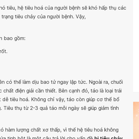
hó tiêu, hệ tiêu hoá của người bệnh sẽ khó hấp thụ các
 trạng tiêu chảy của người bệnh. Vậy,
n bao gồm:
rốt.
ên có thể làm dịu bao tử ngay lập tức. Ngoài ra, chuối
chất điện giải cần thiết. Bên cạnh đó, táo là loại trái
t dễ tiêu hoá. Không chỉ vậy, táo còn giúp cơ thể bổ
Tiêu thụ từ 2-3 quả táo mỗi ngày sẽ giúp giảm tình
ó hàm lượng chất xơ thấp, vì thế hệ tiêu hoá không
a tinh bột là một câu trả lời cho vấn đề
bị tiêu chảy