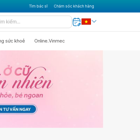
Tìm bác sĩ
Chăm sóc khách hàng
ng sức khoẻ
Online.Vinmec