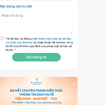
Nội dung cần tư vấn
Tôi đã đọc và đồng ý với
Chính sách bảo vệ dữ liệu
cá nhân của Vinmec
và chấp thuận để Vinmec xử lý
DLCN của tôi theo quy định của pháp luật về bảo vệ
DLCN.
*
Gửi thông tin