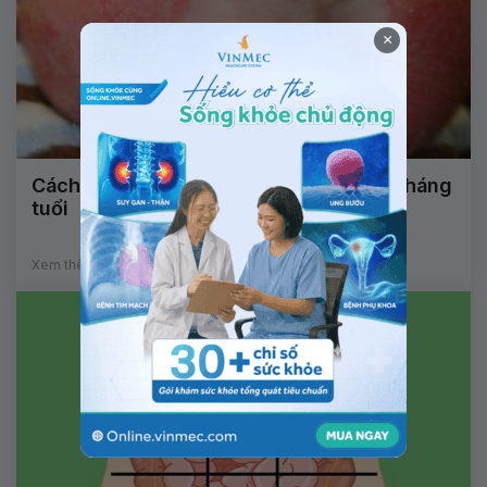
×
Cách điều trị bệnh viêm da cơ địa trẻ 3 tháng
tuổi
Xem thêm