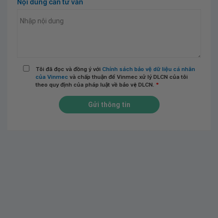
Nội dung cần tư vấn
Tôi đã đọc và đồng ý với
Chính sách bảo vệ dữ liệu cá nhân
của Vinmec
và chấp thuận để Vinmec xử lý DLCN của tôi
theo quy định của pháp luật về bảo vệ DLCN.
*
Gửi thông tin