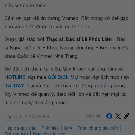
bác sĩ tư vấn thêm.
Cảm ơn bạn đã tin tưởng Vinmec! Rất mong có thể gặp
bạn và bé để được tư vấn cụ thể hơn.
Được giải đáp bởi
Thạc sĩ, Bác sĩ Lê Phúc Liên
- Bác
sĩ Ngoại tiết niệu - Khoa Ngoại tổng hợp - Bệnh viện Đa
khoa Quốc tế Vinmec Nha Trang.
Để đặt lịch khám tại viện, Quý khách vui lòng bấm số
HOTLINE
, đặt mua
GÓI DỊCH VỤ
hoặc đặt lịch trực tiếp
TẠI ĐÂY
. Tải và đặt lịch khám tự động trên ứng dụng
My Vinmec để quản lý, theo dõi lịch và đặt hẹn mọi lúc
mọi nơi ngay trên ứng dụng.
Chia sẻ
Cập nhật: 22-07-2024
Hẹp da quy đầu
Tiết niệu
QnA
Triệu chứng tiểu són
Trẻ són tiểu
Nguyên tiểu són