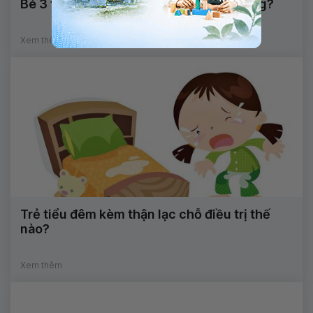
Bé 3 tháng có thể mổ tinh hoàn ẩn không?
Xem thêm
Trẻ tiểu đêm kèm thận lạc chỗ điều trị thế
nào?
Xem thêm