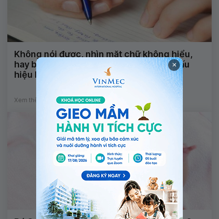
Không nói được, nhìn mặt chữ không hiểu,
hay bị động kinh và tê đầu ngón tay là dấu
×
hiệu bệnh gì?
Xem thêm