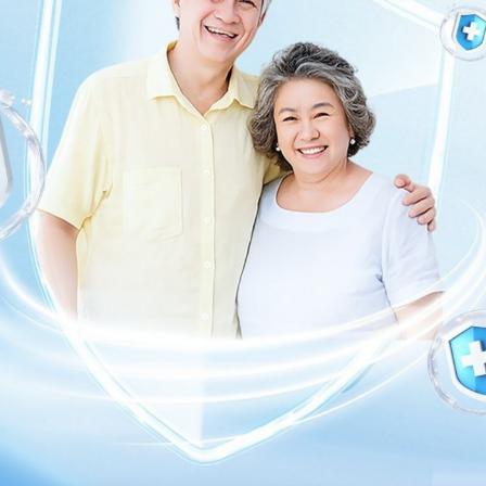
ng bấm số
HOTLINE
, đặt mua
GÓI DỊCH VỤ
hoặc đặt
 tự động trên ứng dụng My Vinmec để quản lý, theo dõi
g dụng.
Chia sẻ
Tiết niệu
Nhiễm trùng đường tiểu
Viêm bàng quang