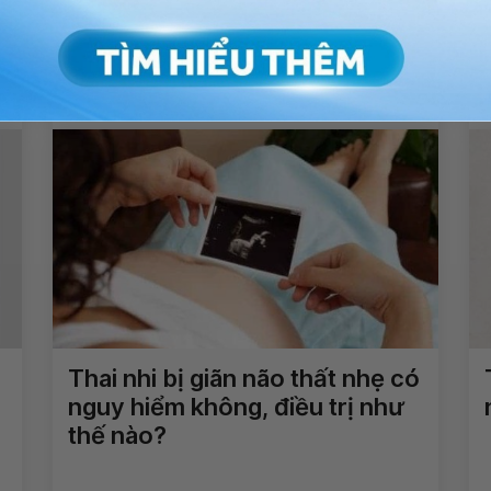
Bé 5 tuổi đi tiểu ra cặn có phải
do ăn uống kém không?
Xem thêm
Thai nhi bị giãn não thất nhẹ có
nguy hiểm không, điều trị như
thế nào?