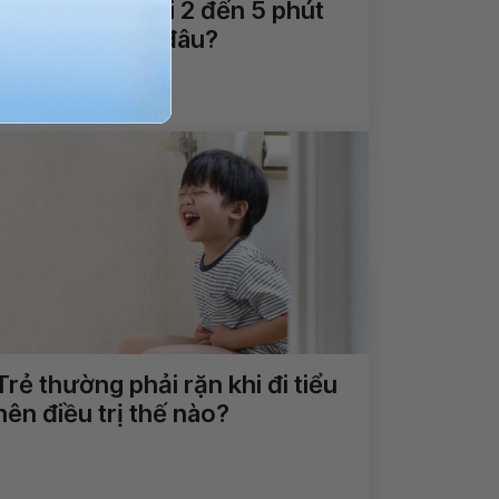
Trẻ 9 tháng tuổi 2 đến 5 phút
lại đi tiểu là do đâu?
Xem thêm
Trẻ thường phải rặn khi đi tiểu
nên điều trị thế nào?