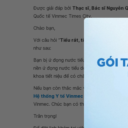
Được giải đáp bởi
Thạc sĩ, Bác sĩ Nguyễn 
Quốc tế Vinmec Times City.
Chào bạn,
Với câu hỏi “
Tiểu rát, tiểu buốt sau khi m
như sau:
Bạn bị ứ đọng nước tiểu trong bàng quang kèm
nền ứ đọng nước tiểu do rối loạn hoạt động
khoa tiết niệu để có chẩn đoán và điều trị th
Nếu bạn còn thắc mắc về
tiểu buốt sau kh
Hệ thống Y tế Vinmec
để kiểm tra và tư vấ
Vinmec. Chúc bạn có thật nhiều sức khỏe.
Trân trọng!