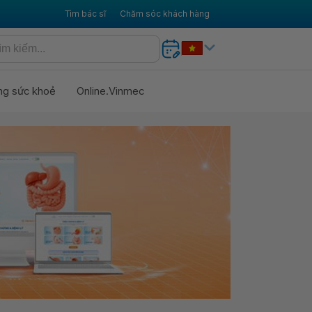
Tìm bác sĩ
Chăm sóc khách hàng
ng sức khoẻ
Online.Vinmec