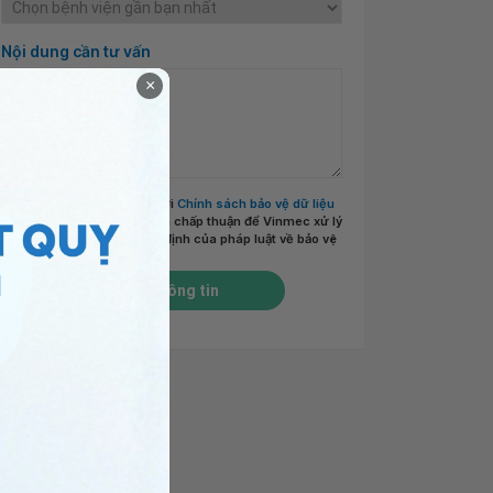
Nội dung cần tư vấn
×
Tôi đã đọc và đồng ý với
Chính sách bảo vệ dữ liệu
cá nhân của Vinmec
và chấp thuận để Vinmec xử lý
DLCN của tôi theo quy định của pháp luật về bảo vệ
DLCN.
*
Gửi thông tin