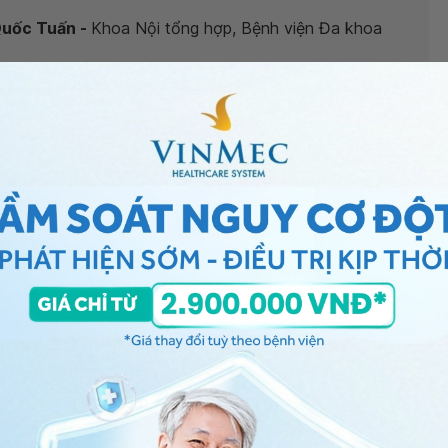
Quốc Tuấn -
Khoa Nội tổng hợp, Bệnh viện Đa khoa
ang thai có phải viêm bàng quang?
”, bác sĩ xin giải đáp
 tiểu buốt tiểu dắt gợi ý nhiễm khuẩn tiết niệu trên
 của bàng quang sau sinh. Bạn nên đi khám chuyên
ích hợp.
i mang thai
, bạn có thể đến bệnh viện thuộc
n thêm. Cảm ơn bạn đã tin tưởng và gửi câu hỏi đến