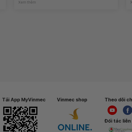
Xem thêm
Tải App MyVinmec
Vinmec shop
Theo dõi ch
Đối tác liên