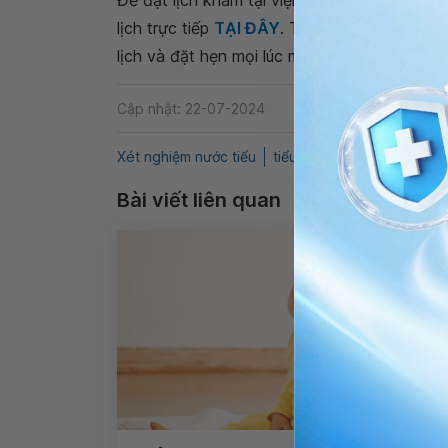
Để đặt lịch khám tại viện, Quý khách vui lò
lịch trực tiếp
TẠI ĐÂY
. Tải và đặt lịch khám
lịch và đặt hẹn mọi lúc mọi nơi ngay trên ứn
Cập nhật: 22-07-2024
Xét nghiệm nước tiểu
tiểu buốt
Tiểu rắt
QnA
Bài viết liên quan