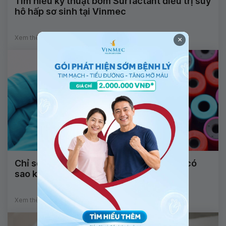
Tìm hiểu kỹ thuật bơm Surfactant điều trị suy
hô hấp sơ sinh tại Vinmec
Xem thêm
×
Chỉ số Triglyceride kèm chỉ số LDL cao có
sao không?
Xem thêm