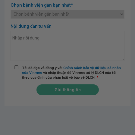
Chọn bệnh viện gần bạn nhất*
Nội dung cần tư vấn
Tôi đã đọc và đồng ý với
Chính sách bảo vệ dữ liệu cá nhân
của Vinmec
và chấp thuận để Vinmec xử lý DLCN của tôi
theo quy định của pháp luật về bảo vệ DLCN.
*
Gửi thông tin