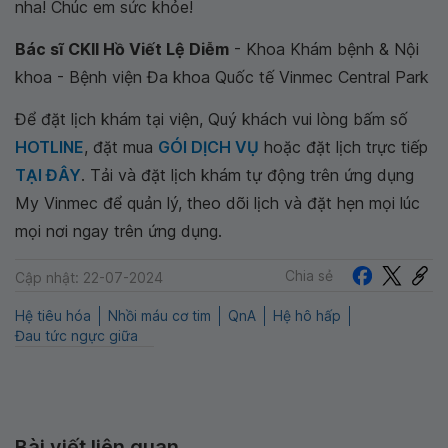
nha! Chúc em sức khỏe!
Bác sĩ CKII Hồ Viết Lệ Diễm
- Khoa Khám bệnh & Nội
khoa - Bệnh viện Đa khoa Quốc tế Vinmec Central Park
Để đặt lịch khám tại viện, Quý khách vui lòng bấm số
HOTLINE
, đặt mua
GÓI DỊCH VỤ
hoặc đặt lịch trực tiếp
TẠI ĐÂY
. Tải và đặt lịch khám tự động trên ứng dụng
My Vinmec để quản lý, theo dõi lịch và đặt hẹn mọi lúc
mọi nơi ngay trên ứng dụng.
Chia sẻ
Cập nhật: 22-07-2024
Hệ tiêu hóa
Nhồi máu cơ tim
QnA
Hệ hô hấp
Đau tức ngực giữa
Bài viết liên quan