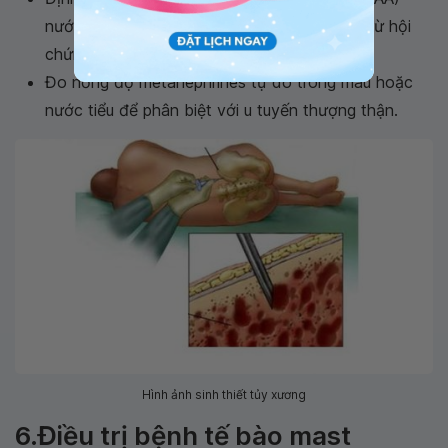
nước tiểu ở bệnh nhân đỏ bừng da để loại trừ hội
chứng carcinoid;
Đo nồng độ metanephrines tự do trong máu hoặc
nước tiểu để phân biệt với u tuyến thượng thận.
Hình ảnh sinh thiết tủy xương
6.Điều trị bệnh tế bào mast