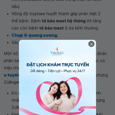
tiểu)
Nồng độ tryptase huyết thanh giúp phân biệt 2
thể bệnh. Bệnh
tế bào mast hệ thống
thì tăng
cao còn bệnh
tế bào mast
ở da bình thường.
Chụp X-quang xương
;
Xác định đột biến D816V thụ thể c-kit.
×
Một số xét nghiệm cận lâm sàng khác giúp chẩn đoán
phân biệt bệnh
tế bào mast
với các bệnh lý khác có
triệu chứng tương tự như sốc phản vệ,
u tuyến thượng thận
, hội chứng carcinoid, hội chứng
Zollinger-Ellison... bao gồm:
Đo nồng độ gastrin trong huyết thanh khi bệnh
nhân có loét dạ dày giúp phân biệt với hội chứng
Zollinger-Ellison;
Định lượng axit 5-hydroxyindoleacetic (5-HIAA)