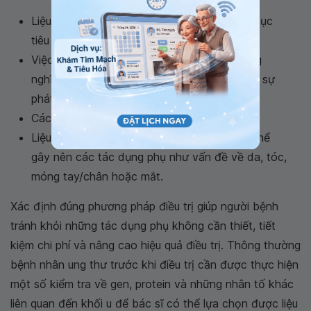
Liệu pháp sẽ chỉ có hiệu quả nếu khối u có mục
tiêu để thuốc có thể nhắm vào.
Việc có những mục tiêu ở khối u không đồng
nghĩa với việc liệu pháp sẽ có thể ngăn chặn sự
phát triển của khối u.
Các kết quả điều trị có thể là tạm thời.
Liệu pháp điều trị trúng đích dùng thuốc có thể
gây nên các tác dụng phụ như vấn đề về da, tóc,
móng tay/chân hoặc mắt.
Xác định đúng phương pháp điều trị giúp người bệnh
tránh khỏi những tác dụng phụ không cần thiết, tiết
kiệm chi phí và nâng cao hiệu quả điều trị. Thông thường
bệnh nhân ung thư trước khi điều trị cần được thực hiện
một số kiểm tra về gen, protein và những nhân tố khác
liên quan đến khối u để bác sĩ có thể lựa chọn được liệu