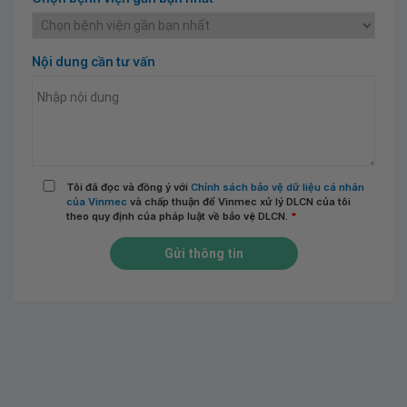
Nội dung cần tư vấn
Tôi đã đọc và đồng ý với
Chính sách bảo vệ dữ liệu cá nhân
của Vinmec
và chấp thuận để Vinmec xử lý DLCN của tôi
theo quy định của pháp luật về bảo vệ DLCN.
*
Gửi thông tin