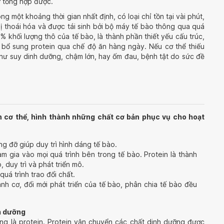
tự tổng hợp được.
ong một khoảng thời gian nhất định, có loại chỉ tồn tại vài phút,
bị thoái hóa và được tái sinh bởi bộ máy tế bào thông qua quá
% khối lượng thô của tế bào, là thành phần thiết yếu cấu trúc,
ần bổ sung protein qua chế độ ăn hàng ngày. Nếu cơ thể thiếu
hư suy dinh dưỡng, chậm lớn, hay ốm đau, bệnh tật do sức đề
iển cơ thể, hình thành những chất cơ bản phục vụ cho hoạt
g đỡ giúp duy trì hình dáng tế bào.
am gia vào mọi quá trình bên trong tế bào. Protein là thành
 duy trì và phát triển mô.
uá trình trao đổi chất.
hành cơ, đổi mới phát triển của tế bào, phân chia tế bào đều
h dưỡng
ng là protein. Protein vận chuyển các chất dinh dưỡng được