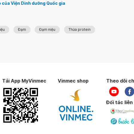
 của Viện Dinh dưỡng Quốc gia
iệu
Đạm
Đạm niệu
Thừa protein
Tải App MyVinmec
Vinmec shop
Theo dõi ch
Đối tác liên