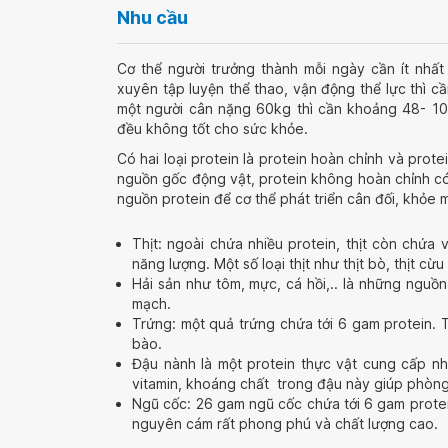
Nhu cầu
Cơ thể người trưởng thành mỗi ngày cần ít nhấ
xuyên tập luyện thể thao, vận động thể lực thì c
một người cân nặng 60kg thì cần khoảng 48- 108
đều không tốt cho sức khỏe.
Có hai loại protein là protein hoàn chỉnh và prot
nguồn gốc động vật, protein không hoàn chỉnh c
nguồn protein để cơ thể phát triển cân đối, khỏe 
Thịt: ngoài chứa nhiều protein, thịt còn chứa 
năng lượng. Một số loại thịt như thịt bò, thịt c
Hải sản như tôm, mực, cá hồi,.. là những nguồ
mạch.
Trứng: một quả trứng chứa tới 6 gam protein. 
bào.
Đậu nành là một protein thực vật cung cấp nh
vitamin, khoáng chất trong đậu này giúp phòn
Ngũ cốc: 26 gam ngũ cốc chứa tới 6 gam prote
nguyên cám rất phong phú và chất lượng cao.