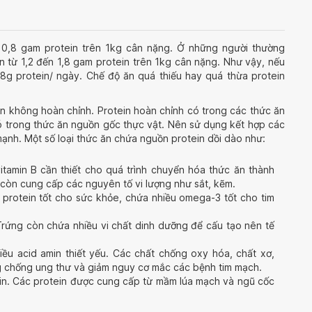
t 0,8 gam protein trên 1kg cân nặng. Ở những người thường
ần từ 1,2 đến 1,8 gam protein trên 1kg cân nặng. Như vậy, nếu
g protein/ ngày. Chế độ ăn quá thiếu hay quá thừa protein
ein không hoàn chỉnh. Protein hoàn chỉnh có trong các thức ăn
ó trong thức ăn nguồn gốc thực vật. Nên sử dụng kết hợp các
mạnh. Một số loại thức ăn chứa nguồn protein dồi dào như:
vitamin B cần thiết cho quá trình chuyển hóa thức ăn thành
ừu còn cung cấp các nguyên tố vi lượng như sắt, kẽm.
n protein tốt cho sức khỏe, chứa nhiều omega-3 tốt cho tim
Trứng còn chứa nhiều vi chất dinh dưỡng để cấu tạo nên tế
iều acid amin thiết yếu. Các chất chống oxy hóa, chất xơ,
g chống ung thư và giảm nguy cơ mắc các bệnh tim mạch.
in. Các protein được cung cấp từ mầm lúa mạch và ngũ cốc