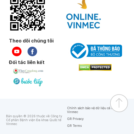
Theo dõi chúng tôi
Đối tác liên kết
Chính sách bảo vệ dữ liệu cá nhân của
Vinmec
Bản quyền © 2026 thuộc về Công ty
GR Privacy
Cổ phần Bệnh viện Đa khoa Quốc tế
Vinmec
GR Terms