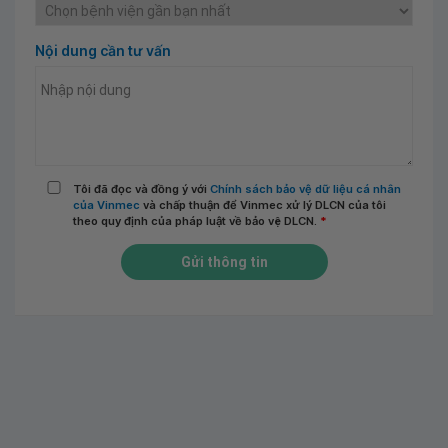
Nội dung cần tư vấn
Tôi đã đọc và đồng ý với
Chính sách bảo vệ dữ liệu cá nhân
của Vinmec
và chấp thuận để Vinmec xử lý DLCN của tôi
theo quy định của pháp luật về bảo vệ DLCN.
*
Gửi thông tin