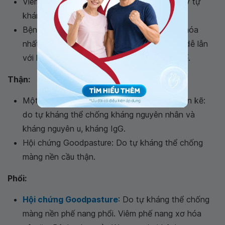
Viêm loét đại tràng xuất huyết: chưa tìm thấy tự
kháng thể.
Bệnh Crohn gây hẹp từng đoạn đường tiêu hóa
nhất là đại tràng, lâm sàng và cận lâm sàng dễ lẫn
với lao đại tràng, chưa tìm thấy tự kháng thể.
Thận:
Một số bệnh viêm cầu thận và viêm ống thận kẽ:
do tự kháng thể chống kháng nguyên nhân và
kháng nguyên u, kháng IgG.
Hội chứng Goodpasture: Do tự kháng thể chống
màng nền cầu thận.
Phổi:
Hội chứng Goodpasture
: Do tự kháng thể chống
màng nền phế nang phổi. Viêm phế nang xơ hóa