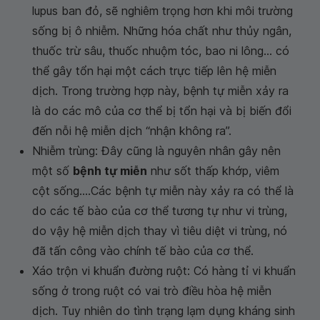
lupus ban đỏ, sẽ nghiêm trọng hơn khi môi trường
sống bị ô nhiễm. Những hóa chất như thủy ngân,
thuốc trừ sâu, thuốc nhuộm tóc, bao ni lông... có
thể gây tổn hại một cách trực tiếp lên hệ miễn
dịch. Trong trường hợp này, bệnh tự miễn xảy ra
là do các mô của cơ thể bị tổn hại và bị biến đổi
đến nỗi hệ miễn dịch “nhận không ra”.
Nhiễm trùng: Đây cũng là nguyên nhân gây nên
một số
bệnh tự miễn
như sốt thấp khớp, viêm
cột sống....Các bệnh tự miễn này xảy ra có thể là
do các tế bào của cơ thể tương tự như vi trùng,
do vậy hệ miễn dịch thay vì tiêu diệt vi trùng, nó
đã tấn công vào chính tế bào của cơ thể.
Xáo trộn vi khuẩn đường ruột: Có hàng tỉ vi khuẩn
sống ở trong ruột có vai trò điều hòa hệ miễn
dịch. Tuy nhiên do tình trạng lạm dụng kháng sinh