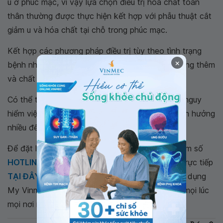
u ở phúc mạc, vì vậy lựa chọn điều trị hóa chất toàn
thân thường được thực hiện kết hợp với phẫu thuật cắt
giảm u và hóa chất tại chỗ trong phúc mạc.
Kết hợp các phương pháp điều trị tùy theo tình trạng
×
bệnh nhân sẽ giúp cải thiện đáng kể thời gian sống thêm
và chất lượng sống của bệnh nhân.
Có thể thấy ung thư phúc mạc là một căn bệnh nguy
hiểm việc không được điều trị kịp thời sẽ gây ảnh hưởng
nhiều đến sức khỏe, thậm chí là tử vong.
Để đặt lịch khám tại viện, Quý khách vui lòng bấm số
HOTLINE
, đặt mua
GÓI DỊCH VỤ
hoặc đặt lịch trực tiếp
TẠI ĐÂY
. Tải và đặt lịch khám tự động trên ứng dụng
My Vinmec để quản lý, theo dõi lịch và đặt hẹn mọi lúc
mọi nơi ngay trên ứng dụng.