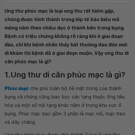
Ung thư phúc mạc là loại ung thư rất hiếm gặp,
chúng được hình thành trong lớp tế bào biểu mô
mỏng nằm theo chiều dọc ở thành bên trong bụng.
Bệnh có triệu chứng không rõ ràng khi ở giai đoạn
đầu, chỉ khi bệnh nhân thấy bất thường đau đớn mới
đi khám thì bệnh đã ở giai đoạn muộn. Vậy ung thư di
căn phúc mạc là gì?
1.Ung thư di căn phúc mạc là gì?
Phúc mạc
che phủ toàn bộ bề mặt trong của thành
bụng và chúng cũng bao bọc các tạng thuộc ống tiêu
hóa và một số nội tạng khác nằm ở trong khu vực ổ
bụng. Phúc mạc bao gồm 3 phần là mạc nối, mạc treo
và dây chằng
Ung thư phúc mạc được chia thành 2 loại là ung thư