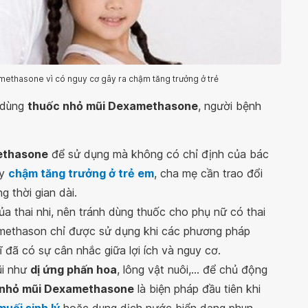
ethasone vì có nguy cơ gây ra chậm tăng trưởng ở trẻ
i dùng
thuốc nhỏ mũi Dexamethasone
, người bệnh
ethasone
để sử dụng mà không có chỉ định của bác
ây
chậm tăng trưởng ở trẻ em
, cha mẹ cần trao đổi
g thời gian dài.
a thai nhi, nên tránh dùng thuốc cho phụ nữ có thai
methason chỉ được sử dụng khi các phương pháp
ĩ đã có sự cân nhắc giữa lợi ích và nguy cơ.
ũi như
dị ứng phấn hoa
, lông vật nuôi,... để chủ động
 nhỏ mũi Dexamethasone
là biện pháp đầu tiên khi
uối sinh lý
hoặc dung dịch nước biển dạng phun