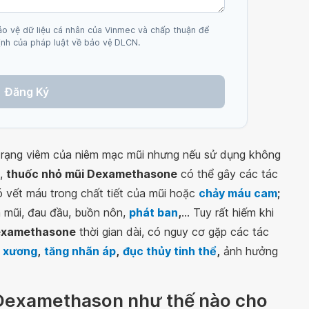
ảo vệ dữ liệu cá nhân của Vinmec và chấp thuận để
nh của pháp luật về bảo vệ DLCN.
Đăng Ký
h trạng viêm của niêm mạc mũi nhưng nếu sử dụng không
n,
thuốc nhỏ mũi Dexamethasone
có thể gây các tác
 vết máu trong chất tiết của mũi hoặc
chảy máu cam
;
 mũi, đau đầu, buồn nôn,
phát ban
,
... Tuy rất hiếm khi
examethasone
thời gian dài, có nguy cơ gặp các tác
g xương
,
tăng nhãn áp
,
đục thủy tinh thể
,
ảnh hưởng
 Dexamethason như thế nào cho