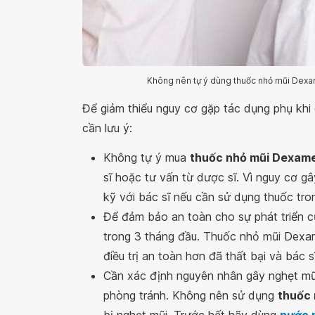
Không nên tự ý dùng thuốc nhỏ mũi Dexam
Để giảm thiểu nguy cơ gặp tác dụng phụ kh
cần lưu ý:
Không tự ý mua
thuốc nhỏ mũi Dexam
sĩ hoặc tư vấn từ dược sĩ. Vì nguy cơ g
kỹ với bác sĩ nếu cần sử dụng thuốc tron
Để đảm bảo an toàn cho sự phát triển củ
trong 3 tháng đầu. Thuốc nhỏ mũi Dexa
điều trị an toàn hơn đã thất bại và bác s
Cần xác định nguyên nhân gây nghẹt m
phòng tránh. Không nên sử dụng
thuốc
bị nghẹt mũi. Trước hết hãy dùng
nước m