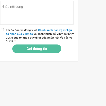
Tôi đã đọc và đồng ý với
Chính sách bảo vệ dữ liệu
cá nhân của Vinmec
và chấp thuận để Vinmec xử lý
DLCN của tôi theo quy định của pháp luật về bảo vệ
DLCN.
*
Gửi thông tin