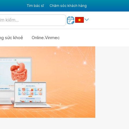
Tìm bác sĩ
Chăm sóc khách hàng
ng sức khoẻ
Online.Vinmec