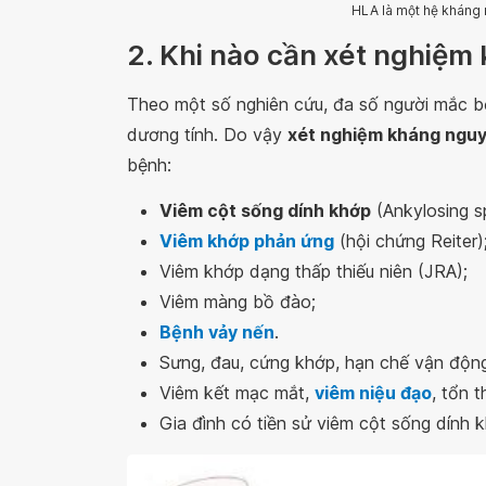
HLA là một hệ kháng
2. Khi nào cần xét nghiệ
Theo một số nghiên cứu, đa số người mắc 
dương tính. Do vậy
xét nghiệm kháng ngu
bệnh:
Viêm cột sống dính khớp
(Ankylosing sp
Viêm khớp phản ứng
(hội chứng Reiter)
Viêm khớp dạng thấp thiếu niên (JRA);
Viêm màng bồ đào;
Bệnh vảy nến
.
Sưng, đau, cứng khớp, hạn chế vận động 
Viêm kết mạc mắt,
viêm niệu đạo
, tổn 
Gia đình có tiền sử viêm cột sống dính 