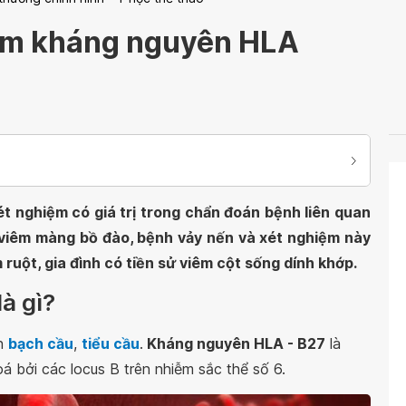
iệm kháng nguyên HLA
t nghiệm có giá trị trong chẩn đoán bệnh liên quan
 viêm màng bồ đào, bệnh vảy nến và xét nghiệm này
ruột, gia đình có tiền sử viêm cột sống dính khớp.
à gì?
ên
bạch cầu
,
tiểu cầu
.
Kháng nguyên HLA - B27
là
bởi các locus B trên nhiễm sắc thể số 6.