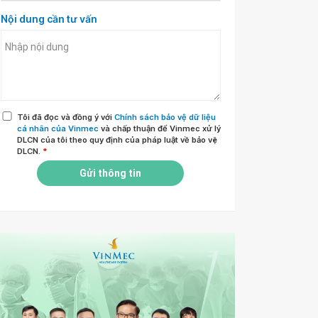
Nội dung cần tư vấn
Tôi đã đọc và đồng ý với
Chính sách bảo vệ dữ liệu
cá nhân của Vinmec
và chấp thuận để Vinmec xử lý
DLCN của tôi theo quy định của pháp luật về bảo vệ
DLCN.
*
Gửi thông tin