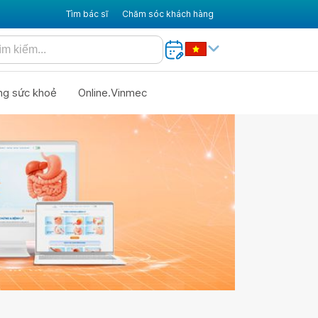
Tìm bác sĩ
Chăm sóc khách hàng
ng sức khoẻ
Online.Vinmec