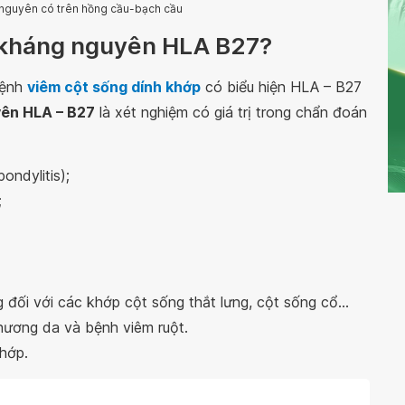
 nguyên có trên hồng cầu-bạch cầu
m kháng nguyên HLA B27?
bệnh
viêm cột sống dính khớp
có biểu hiện HLA – B27
yên HLA – B27
là xét nghiệm có giá trị trong chẩn đoán
ondylitis);
;
đối với các khớp cột sống thắt lưng, cột sống cổ...
thương da và bệnh viêm ruột.
khớp.