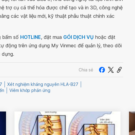
ệ trợ cụ cá thể hóa được chế tạo và in 3D, công nghệ
ng các vật liệu mới, kỹ thuật phẫu thuật chính xác
ng bấm số
HOTLINE
, đặt mua
GÓI DỊCH VỤ
hoặc đặt
 tự động trên ứng dụng My Vinmec để quản lý, theo dõi
g dụng.
Chia sẻ
7
Xét nghiệm kháng nguyên HLA-B27
ến
Viêm khớp phản ứng