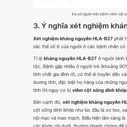
Đa số người mắc bệnh viêm cột s
3. Ý nghĩa xét nghiệm kh
Xét nghiệm kháng nguyên HLA-B27
phát h
sắc thể số 6 của người ở các bệnh nhân có 
Tỉ lệ
kháng nguyên HLA-B27
ở người bình 
tộc. Bệnh gặp nhiều ở người trẻ (khoảng 90
tính chất gia đình rõ, có thể di truyền đến
dương tính, đặc biệt họ hàng của những ng
tính thì nguy cơ bị
viêm cột sống dính khớp
Bên cạnh đó,
xét nghiệm kháng nguyên H
cột sống dính khớp như lúc đầu là xơ teo, 
nội mạc và mao mạch. Biểu hiện lâm sàng là
các khớp chi dưới, thường nhanh chóng để l