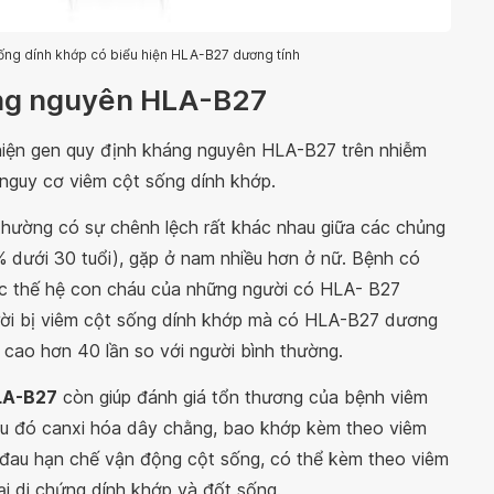
ống dính khớp có biểu hiện HLA-B27 dương tính
áng nguyên HLA-B27
iện gen quy định kháng nguyên HLA-B27 trên nhiễm
nguy cơ viêm cột sống dính khớp.
thường có sự chênh lệch rất khác nhau giữa các chủng
% dưới 30 tuổi), gặp ở nam nhiều hơn ở nữ. Bệnh có
 các thế hệ con cháu của những người có HLA- B27
ười bị viêm cột sống dính khớp mà có HLA-B27 dương
cao hơn 40 lần so với người bình thường.
LA-B27
còn giúp đánh giá tổn thương của bệnh viêm
sau đó canxi hóa dây chằng, bao khớp kèm theo viêm
 đau hạn chế vận động cột sống, có thể kèm theo viêm
ại di chứng dính khớp và đốt sống.