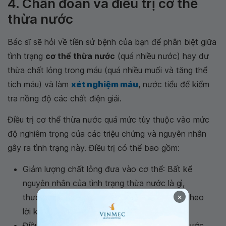
4. Chẩn đoán và điều trị cơ thể
thừa nước
Bác sĩ sẽ hỏi về tiền sử bệnh của bạn để phân biệt giữa
tình trạng
cơ thể thừa nước
(quá nhiều nước) hay dư
thừa chất lỏng trong máu (quá nhiều muối và tăng thể
tích máu) và làm
xét nghiệm máu
, nước tiểu để kiểm
tra nồng độ các chất điện giải.
Điều trị cơ thể thừa nước quá mức tùy thuộc vào mức
độ nghiêm trọng của các triệu chứng và nguyên nhân
gây ra tình trạng này. Điều trị có thể bao gồm:
Giảm lượng chất lỏng đưa vào cơ thể: Bất kể
nguyên nhân của tình trạng thừa nước là gì,
×
thường phải hạn chế uống nước (nhưng chỉ theo
lời khuyên của bác sĩ).
Điều trị nguyên nhân gây ra tình trạng thừa nước