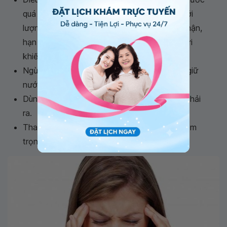
quá mức: Nếu tình trạng thừa nước xảy ra với
lượng máu dư thừa do bệnh tim, gan hoặc thận,
hạn chế hấp thụ natri cũng rất hữu ích vì natri
khiến cơ thể giữ nước.
Ngừng bất kỳ loại thuốc nào gây ra vấn đề giữ
nước.
Dùng thuốc lợi tiểu để tăng lượng nước tiểu thải
ra.
Thay thế natri trong những trường hợp nghiêm
trọng.