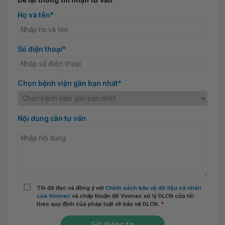
Họ và tên*
Số điện thoại*
Chọn bệnh viện gần bạn nhất*
Nội dung cần tư vấn
Tôi đã đọc và đồng ý với
Chính sách bảo vệ dữ liệu cá nhân
của Vinmec
và chấp thuận để Vinmec xử lý DLCN của tôi
theo quy định của pháp luật về bảo vệ DLCN.
*
Gửi thông tin