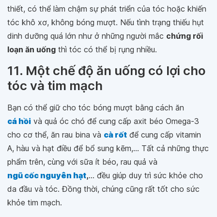
thiết, có thể làm chậm sự phát triển của tóc hoặc khiến
tóc khô xơ, không bóng mượt. Nếu tình trạng thiếu hụt
dinh dưỡng quá lớn như ở những người mắc
chứng rối
loạn ăn uống
thì tóc có thể bị rụng nhiều.
11. Một chế độ ăn uống có lợi cho
tóc và tim mạch
Bạn có thể giữ cho tóc bóng mượt bằng cách ăn
cá hồi
và quả óc chó để cung cấp axit béo Omega-3
cho cơ thể, ăn rau bina và
cà rốt
để cung cấp vitamin
A, hàu và hạt điều để bổ sung kẽm,... Tất cả những thực
phẩm trên, cùng với sữa ít béo, rau quả và
ngũ cốc nguyên hạt
,
... đều giúp duy trì sức khỏe cho
da đầu và tóc. Đồng thời, chúng cũng rất tốt cho sức
khỏe tim mạch.