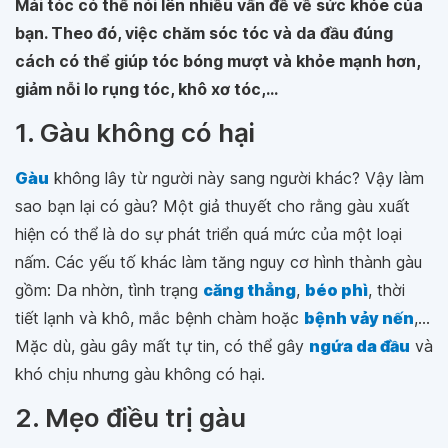
Mái tóc có thể nói lên nhiều vấn đề về sức khỏe của
bạn. Theo đó, việc chăm sóc tóc và da đầu đúng
cách có thể giúp tóc bóng mượt và khỏe mạnh hơn,
giảm nỗi lo rụng tóc, khô xơ tóc,...
1. Gàu không có hại
Gàu
không lây từ người này sang người khác? Vậy làm
sao bạn lại có gàu? Một giả thuyết cho rằng gàu xuất
hiện có thể là do sự phát triển quá mức của một loại
nấm. Các yếu tố khác làm tăng nguy cơ hình thành gàu
gồm: Da nhờn, tình trạng
căng thẳng
,
béo phì
, thời
tiết lạnh và khô, mắc bệnh chàm hoặc
bệnh vảy nến
,...
Mặc dù, gàu gây mất tự tin, có thể gây
ngứa da đầu
và
khó chịu nhưng gàu không có hại.
2. Mẹo điều trị gàu