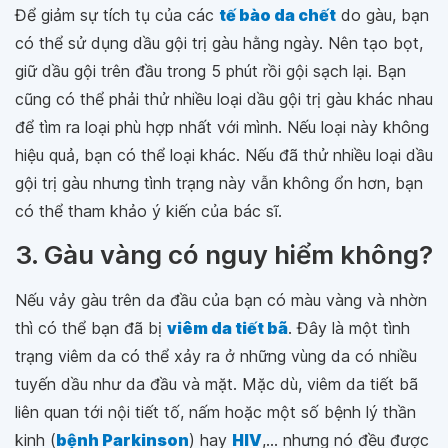
Để giảm sự tích tụ của các
tế bào da chết
do gàu, bạn
có thể sử dụng dầu gội trị gàu hằng ngày. Nên tạo bọt,
giữ dầu gội trên đầu trong 5 phút rồi gội sạch lại. Bạn
cũng có thể phải thử nhiều loại dầu gội trị gàu khác nhau
để tìm ra loại phù hợp nhất với mình. Nếu loại này không
hiệu quả, bạn có thể loại khác. Nếu đã thử nhiều loại dầu
gội trị gàu nhưng tình trạng này vẫn không ổn hơn, bạn
có thể tham khảo ý kiến của bác sĩ.
3. Gàu vàng có nguy hiểm không?
Nếu vảy gàu trên da đầu của bạn có màu vàng và nhờn
thì có thể bạn đã bị
viêm da tiết bã
. Đây là một tình
trạng viêm da có thể xảy ra ở những vùng da có nhiều
tuyến dầu như da đầu và mặt. Mặc dù, viêm da tiết bã
liên quan tới nội tiết tố, nấm hoặc một số bệnh lý thần
kinh (
bệnh Parkinson
) hay
HIV
,... nhưng nó đều được