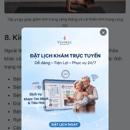
Tập yoga giúp giảm tình trạng căng thẳng và cải thiên tình trạng rụng
tóc
×
8. Kiểm tra sức khỏe
Ngoài tính chất di truyền, một số tình trạng sức khỏe
khác cũng có thể dẫn tới rụng tóc ở nam giới. Các tình
trạng này, bao gồm:
Bệnh
Lupus
Bệnh tiểu đường
Bệnh sarcoid
Địa y
Bệnh
vảy nến da đầu
Rụng tóc từng vùng
Các vấn đề về tuyến giáp