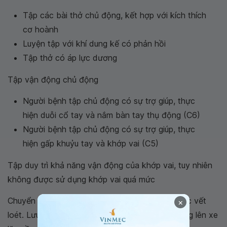
Tập các bài thở chủ động, kết hợp với kích thích
cơ hoành
Luyện tập với khí dung kế có phản hồi
Tập thở có áp lực dương
Tập vận động chủ động
Người bệnh tập chủ động có sự trợ giúp, thực
hiện duỗi cổ tay và nắm bàn tay thụ động (C6)
Người bệnh tập chủ động có sự trợ giúp, thực
hiện gấp khuỷu tay và khớp vai (C5)
Tập duy trì khả năng vận động của khớp vai, tuy nhiên
không được sử dụng khớp vai quá mức
Chuyển động thường xuyên để phòng chống các vết
×
loét. Lưu ý, khi dịch chuyển người bệnh từ giường lên xe