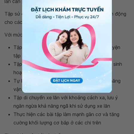
lăn cần phải đúng cách
Tập sử dụng các loại dụng cụ hỗ trợ và tăng vận động
cho các chi trên.
Với mức tổn thương C7 - T1
Tập di chuyển ở những độ cao khác nhau, luyện
tập với khoảng cách tăng dần
Tập thích nghi và độc lập với các hoạt động sinh
hoạt hàng ngày
Tự luyện tập với các bài tập cải thiện chức năng
vận động
Tập di chuyển xe lăn với khoảng cách xa, lưu ý
ngăn ngừa khả năng ngã khi sử dụng xe lăn
Thực hiện các bài tập làm mạnh gân cơ và tăng
cường khối lượng cơ bắp ở các chi trên