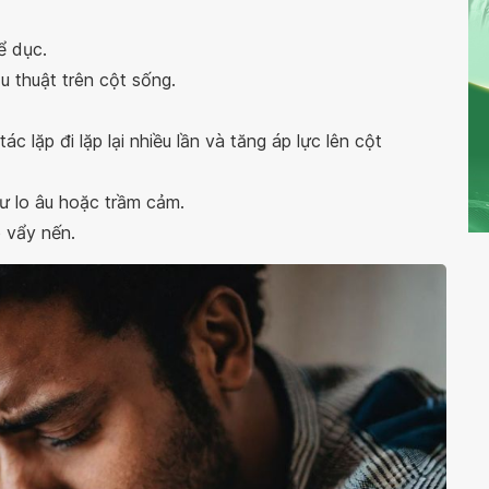
ể dục.
 thuật trên cột sống.
c lặp đi lặp lại nhiều lần và tăng áp lực lên cột
ư lo âu hoặc trầm cảm.
 vẩy nến.