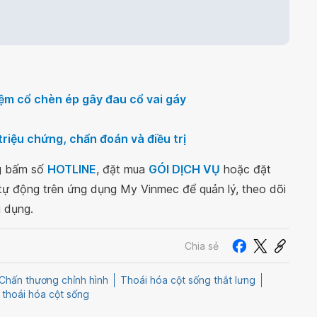
 đệm cổ chèn ép gây đau cổ vai gáy
riệu chứng, chẩn đoán và điều trị
ng bấm số
HOTLINE
, đặt mua
GÓI DỊCH VỤ
hoặc đặt
 tự động trên ứng dụng My Vinmec để quản lý, theo dõi
g dụng.
Chia sẻ
Chấn thương chỉnh hình
Thoái hóa cột sống thắt lưng
thoái hóa cột sống