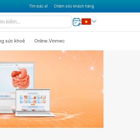
Tìm bác sĩ
Chăm sóc khách hàng
ng sức khoẻ
Online.Vinmec