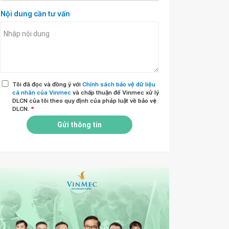
Nội dung cần tư vấn
Tôi đã đọc và đồng ý với
Chính sách bảo vệ dữ liệu
cá nhân của Vinmec
và chấp thuận để Vinmec xử lý
DLCN của tôi theo quy định của pháp luật về bảo vệ
DLCN.
*
Gửi thông tin