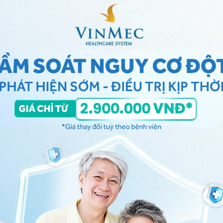
hia ra làm nhiều loại rung nhĩ khác nhau
nhĩ
hể bị rung nhĩ về sau này trong cuộc đời. Các tình