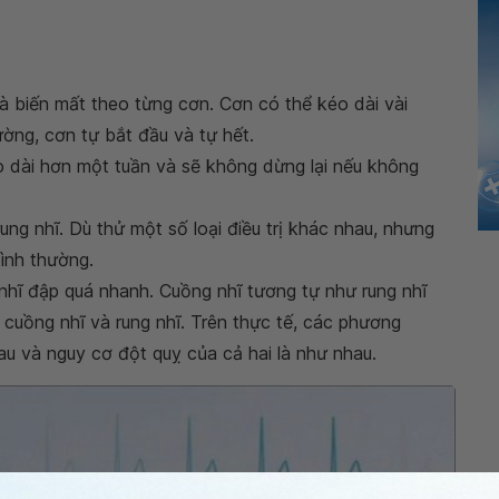
 và biến mất theo từng cơn. Cơn có thể kéo dài vài
ờng, cơn tự bắt đầu và tự hết.
éo dài hơn một tuần và sẽ không dừng lại nếu không
 rung nhĩ. Dù thử một số loại điều trị khác nhau, nhưng
bình thường.
 nhĩ đập quá nhanh. Cuồng nhĩ tương tự như rung nhĩ
 cuồng nhĩ và rung nhĩ. Trên thực tế, các phương
au và nguy cơ đột quỵ của cả hai là như nhau.