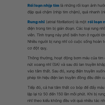
Rối loạn nhịp tim
là những rối loạn ảnh hưở
đập quá chậm (nhịp tim chậm), quá nhanh (n
Rung nhĩ
(atrial fibrillation) là một
rối loạn 
điện trong tim bị gián đoạn. Các loại rung n
viễn. Tình trạng này phổ biến hơn ở người l
Nhiều người bị rung nhĩ có cuộc sống hoàn t
cơ đột quỵ.
Thông thường, hoạt động bơm máu của tim đư
nút xoang nhĩ (SA) và sau đó lan truyền khắ
vào tâm thất. Sau đó, xung điện truyền xuống
phép tín hiệu điện lan truyền đồng đều đến c
Tiếp đó, cả hai tâm thất co bóp để đẩy máu 
lặp lại từ 50 đến 150 lần mỗi phút. Khi bị ru
nhĩ theo kiểu không đều với quá nhiều tác n