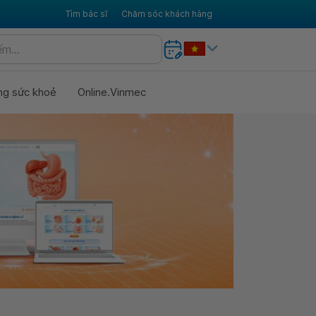
Tìm bác sĩ
Chăm sóc khách hàng
ng sức khoẻ
Online.Vinmec