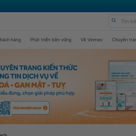
hách hàng
Phát triển bền vững
Về Vinmec
Chuyên tra
ạch