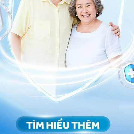
 đường, ngưng thở khi ngủ hoặc bệnh phổi cũng có thể
ường hợp, người bị rung nhĩ không biết nguyên nhân.
ảy ra của rung nhĩ
ẫn đến nguy cơ mắc các vấn đề nghiêm trọng như đột
 đúng cách, máu bị mắc kẹt trong các góc và rãnh
ông lại. Với tất cả các cơn co thắt bất thường trong
ể được bơm vào hệ thống tuần hoàn. Nếu cục máu
máu dẫn đến đột quỵ. Đôi khi, những cục máu đông
a cơ thể và gây ra các biến chứng khác.
soát sớm có thể dẫn đến suy tim. Điều này xảy ra khi
 lưu thông khắp cơ thể. Kết quả là, chất lỏng thừa
hân hoặc nó có thể tích tụ trong phổi dẫn đến khó