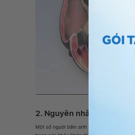
Trên lâm sàng hiện đang c
2. Nguyên nhân của rung 
Một số người bẩm sinh có vấn đề về tim có t