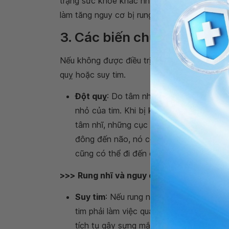
trạng sức khỏe khác như huyết áp cao, tiểu
làm tăng nguy cơ bị rung nhĩ. Trong nhiều tr
3. Các biến chứng có thể x
Nếu không được điều trị, rung nhĩ có thể d
quỵ hoặc suy tim.
Đột quỵ
: Do tâm nhĩ không thể đẩy máu
nhỏ của tim. Khi bị kẹt, máu có thể bị đ
tâm nhĩ, những cục máu đông này có th
đông đến não, nó có thể gây tắc mạch 
cũng có thể đi đến các bộ phận khác củ
>>>
Rung nhĩ và nguy cơ đột quỵ
Suy tim
: Nếu rung nhĩ không được kiểm 
tim phải làm việc quá sức để giữ cho máu
tích tụ gây sưng mắt cá chân và cẳng c