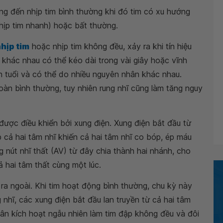
ng đến nhịp tim bình thường khi đó tim có xu hướng
hịp tim nhanh) hoặc bất thường.
nhịp tim
hoặc nhịp tim không đều, xảy ra khi tín hiệu
hĩ khác nhau có thể kéo dài trong vài giây hoặc vĩnh
ớn tuổi và có thể do nhiều nguyên nhân khác nhau.
oàn bình thường, tuy nhiên rung nhĩ cũng làm tăng nguy
ợc điều khiển bởi xung điện. Xung điện bắt đầu từ
p cả hai tâm nhĩ khiến cả hai tâm nhĩ co bóp, ép máu
 nút nhĩ thất (AV) từ đây chia thành hai nhánh, cho
ả hai tâm thất cùng một lúc.
ra ngoài. Khi tim hoạt động bình thường, chu kỳ này
ng nhĩ, các xung điện bắt đầu lan truyền từ cả hai tâm
hân kích hoạt ngẫu nhiên làm tim đập không đều và đôi