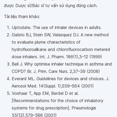
được Dược sĩ/Bác sĩ tư vấn sử dụng đúng cách.
Tài liệu tham khảo:
Uptodate. The use of inhaler devices in adults.
Gabrio BJ, Stein SW, Velasquez DJ. A new method
to evaluate plume characteristics of
hydrofluoroalkane and chlorofluorocarbon metered
dose inhalers. Int. J. Pharm. 186(1),3–12 (1999)
Bell J. Why optimise inhaler technique in asthma and
COPD? Br. J. Prim. Care Nurs. 2,37–39 (2008)
Everard ML. Guidelines for devices and choices. J.
Aerosol Med. 14(Suppl. 1),S59–S64 (2001)
Voshaar T, App EM, Berdel D et al.
[Recommendations for the choice of inhalatory
systems for drug prescription]. Pneumologie
55(12),579–586 (2001)