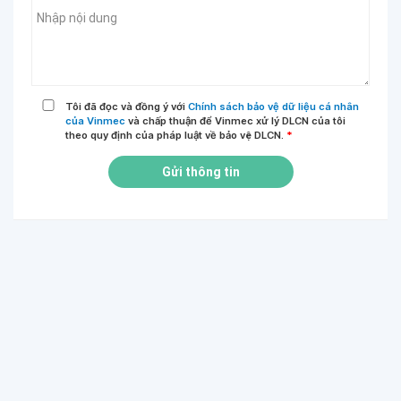
Tôi đã đọc và đồng ý với
Chính sách bảo vệ dữ liệu cá nhân
của Vinmec
và chấp thuận để Vinmec xử lý DLCN của tôi
theo quy định của pháp luật về bảo vệ DLCN.
*
Gửi thông tin