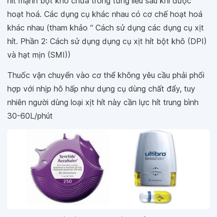
hít mạnh bột khô chứa trong từng liều sau khi được
hoạt hoá. Các dụng cụ khác nhau có cơ chế hoạt hoá
khác nhau (tham khảo “ Cách sử dụng các dụng cụ xịt
hít. Phần 2: Cách sử dụng dụng cụ xịt hít bột khô (DPI)
và hạt mịn (SMI))
Thuốc vận chuyển vào cơ thể không yêu cầu phải phối
hợp với nhịp hô hấp như dụng cụ dùng chất đẩy, tuy
nhiên người dùng loại xịt hít này cần lực hít trung bình
30-60L/phút